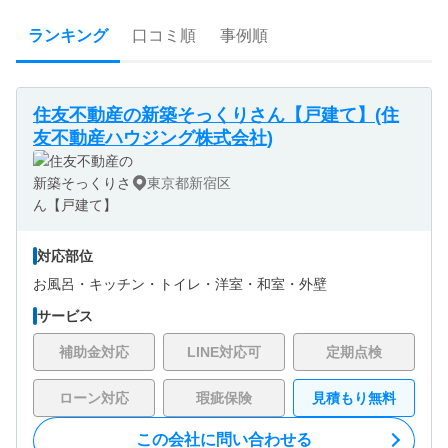
ランキング
口コミ順
事例順
住友不動産の新築そっくりさん【戸建て】(住
友不動産ハウジング株式会社)
東京都新宿区
対応部位
お風呂・
キッチン・
トイレ・
洋室・
和室・
外壁
サービス
補助金対応
LINE対応可
定期点検
ローン対応
瑕疵保険
見積もり無料
この会社に問い合わせる