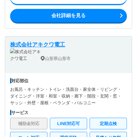
会社詳細を見る
株式会社アキクワ電工
山形県山形市
対応部位
お風呂・
キッチン・
トイレ・
洗面台・
家全体・
リビング・
ダイニング・
洋室・
和室・
収納・
廊下・
階段・
玄関・
窓・
サッシ・
外壁・
屋根・
ベランダ・バルコニー
サービス
補助金対応
LINE対応可
定期点検