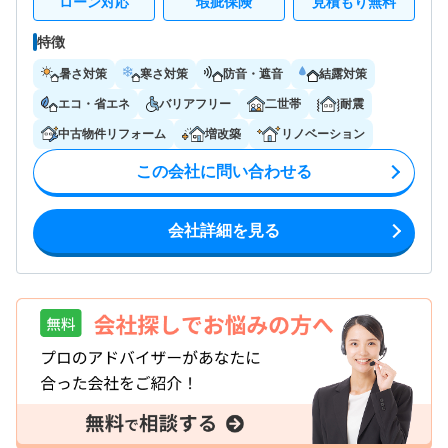
ローン対応
瑕疵保険
見積もり無料
特徴
暑さ対策
寒さ対策
防音・遮音
結露対策
エコ・省エネ
バリアフリー
二世帯
耐震
中古物件リフォーム
増改築
リノベーション
この会社に問い合わせる
会社詳細を見る