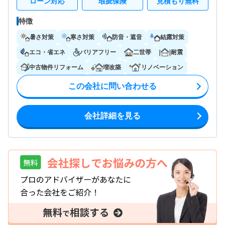
ローン対応
瑕疵保険
見積もり無料
特徴
暑さ対策
寒さ対策
防音・遮音
結露対策
エコ・省エネ
バリアフリー
二世帯
耐震
中古物件リフォーム
増改築
リノベーション
この会社に問い合わせる
会社詳細を見る