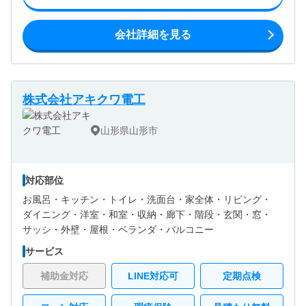
会社詳細を見る
株式会社アキクワ電工
山形県山形市
対応部位
お風呂・
キッチン・
トイレ・
洗面台・
家全体・
リビング・
ダイニング・
洋室・
和室・
収納・
廊下・
階段・
玄関・
窓・
サッシ・
外壁・
屋根・
ベランダ・バルコニー
サービス
補助金対応
LINE対応可
定期点検