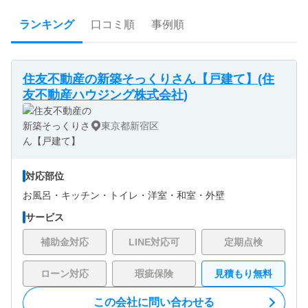
ランキング
口コミ順
事例順
住友不動産の新築そっくりさん【戸建て】(住
友不動産ハウジング株式会社)
東京都新宿区
対応部位
お風呂・
キッチン・
トイレ・
洋室・
和室・
外壁
サービス
補助金対応
LINE対応可
定期点検
ローン対応
瑕疵保険
見積もり無料
この会社に問い合わせる