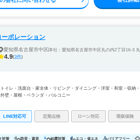
コーポレーション
愛知県名古屋市中区
本社：愛知県名古屋市中区丸の内2丁目16-3 
4.9
(
3件
)
・
トイレ・
洗面台・
家全体・
リビング・
ダイニング・
洋室・
和室・
収納
・
外壁・
屋根・
ベランダ・バルコニー
LINE対応可
定期点検
ローン対応
瑕疵保険
さ対策
防音・遮音
結露対策
エコ・省エネ
バリアフリー