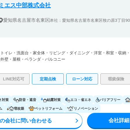
ミエス中部株式会社
愛知県名古屋市名東区
本社：愛知県名古屋市名東区牧の原3丁目90
・
トイレ・
洗面台・
家全体・
リビング・
ダイニング・
洋室・
和室・
収納
・
外壁・
屋根・
ベランダ・バルコニー
LINE対応可
定期点検
ローン対応
瑕疵保険
さ対策
防音・遮音
結露対策
エコ・省エネ
バリアフリー
ム
増改築
ペットリフォーム
リノベーション
会社詳細
の会社に問い合わせる