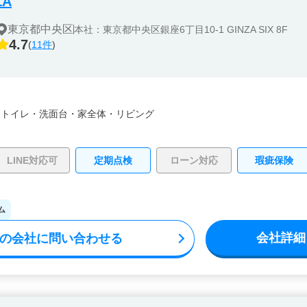
ZA
東京都中央区
本社：東京都中央区銀座6丁目10-1 GINZA SIX 8F
4.7
(
11件
)
・
トイレ・
洗面台・
家全体・
リビング
LINE対応可
定期点検
ローン対応
瑕疵保険
ム
会社詳細
の会社に問い合わせる