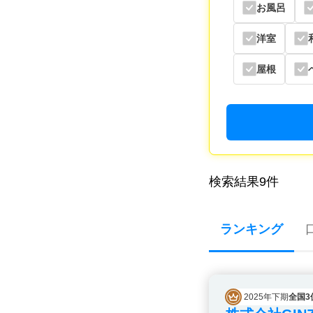
お風呂
洋室
屋根
検索結果
9
件
ランキング
2025年下期
全国3