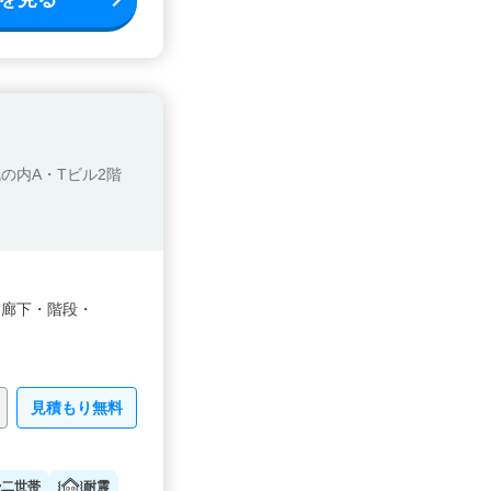
丸の内A・Tビル2階
・
廊下・
階段・
見積もり無料
二世帯
耐震