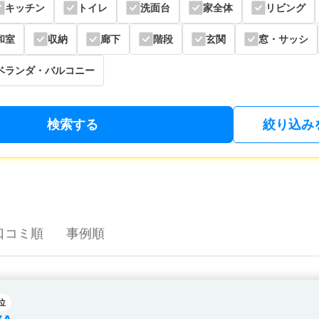
キッチン
トイレ
洗面台
家全体
リビング
和室
収納
廊下
階段
玄関
窓・サッシ
ベランダ・バルコニー
検索する
絞り込み
口コミ順
事例順
位