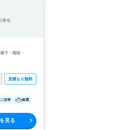
2番地
・
廊下・
階段・
見積もり無料
二世帯
耐震
を見る