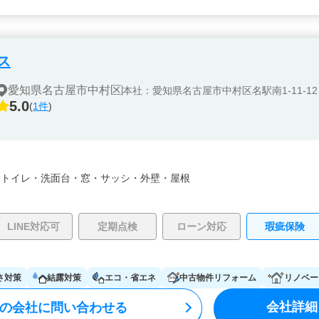
ス
愛知県名古屋市中村区
本社：愛知県名古屋市中村区名駅南1-11-12
5.0
(
1件
)
・
トイレ・
洗面台・
窓・サッシ・
外壁・
屋根
LINE対応可
定期点検
ローン対応
瑕疵保険
さ対策
結露対策
エコ・省エネ
中古物件リフォーム
リノベー
会社詳細
の会社に問い合わせる