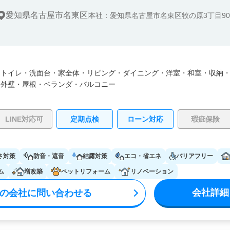
愛知県名古屋市名東区
本社：愛知県名古屋市名東区牧の原3丁目90
・
トイレ・
洗面台・
家全体・
リビング・
ダイニング・
洋室・
和室・
収納
・
外壁・
屋根・
ベランダ・バルコニー
LINE対応可
定期点検
ローン対応
瑕疵保険
さ対策
防音・遮音
結露対策
エコ・省エネ
バリアフリー
ム
増改築
ペットリフォーム
リノベーション
会社詳細
の会社に問い合わせる