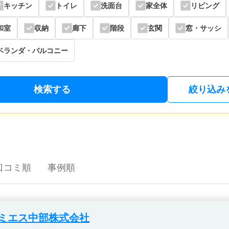
キッチン
トイレ
洗面台
家全体
リビング
和室
収納
廊下
階段
玄関
窓・サッシ
ベランダ・バルコニー
検索する
絞り込み
口コミ順
事例順
ミエス中部株式会社