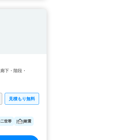
・
廊下・
階段・
見積もり無料
二世帯
耐震