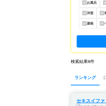
お風呂
洋室
屋根
検索結果
8
件
ランキング
セキスイファ