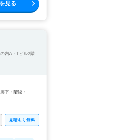
を見る
丸の内A・Tビル2階
・
廊下・
階段・
見積もり無料