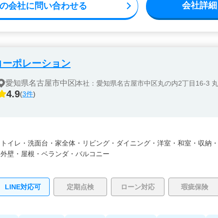
会社詳細
の会社に問い合わせる
コーポレーション
愛知県名古屋市中区
本社：愛知県名古屋市中区丸の内2丁目16-3 
4.9
(
3件
)
・
トイレ・
洗面台・
家全体・
リビング・
ダイニング・
洋室・
和室・
収納
・
外壁・
屋根・
ベランダ・バルコニー
LINE対応可
定期点検
ローン対応
瑕疵保険