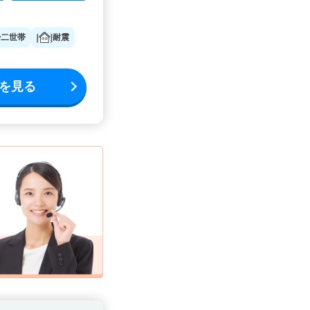
二世帯
耐震
を見る