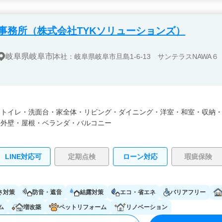
事務所（株式会社TYKソリューションズ）
岐阜県岐阜市
本社：岐阜県岐阜市旦島1-6-13 サンテラスNAWA６
・
トイレ・
洗面台・
家全体・
リビング・
ダイニング・
洋室・
和室・
収納
・
外壁・
屋根・
ベランダ・バルコニー
LINE対応可
定期点検
ローン対応
瑕疵保険
さ対策
防音・遮音
結露対策
エコ・省エネ
バリアフリー
ム
増改築
ペットリフォーム
リノベーション