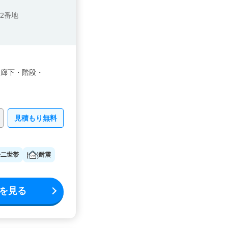
2番地
・
廊下・
階段・
見積もり無料
二世帯
耐震
を見る