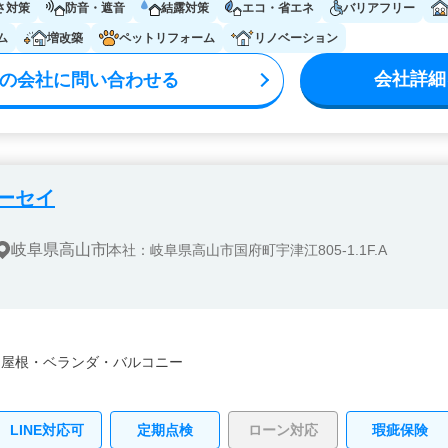
さ対策
防音・遮音
結露対策
エコ・省エネ
バリアフリー
ム
増改築
ペットリフォーム
リノベーション
会社詳細
の会社に問い合わせる
ーセイ
岐阜県高山市
本社：岐阜県高山市国府町宇津江805-1.1F.A
・
屋根・
ベランダ・バルコニー
LINE対応可
定期点検
ローン対応
瑕疵保険