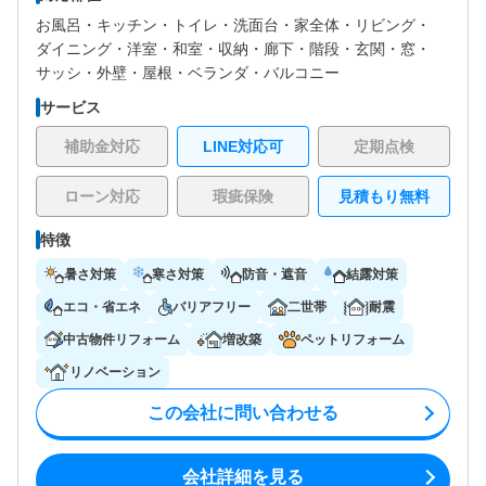
お風呂・
キッチン・
トイレ・
洗面台・
家全体・
リビング・
ダイニング・
洋室・
和室・
収納・
廊下・
階段・
玄関・
窓・
サッシ・
外壁・
屋根・
ベランダ・バルコニー
サービス
補助金対応
LINE対応可
定期点検
ローン対応
瑕疵保険
見積もり無料
特徴
暑さ対策
寒さ対策
防音・遮音
結露対策
エコ・省エネ
バリアフリー
二世帯
耐震
中古物件リフォーム
増改築
ペットリフォーム
リノベーション
この会社に問い合わせる
会社詳細を見る