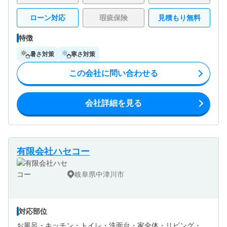
ローン対応
瑕疵保険
見積もり無料
特徴
暑さ対策
寒さ対策
この会社に問い合わせる
会社詳細を見る
有限会社ハセコー
岐阜県中津川市
対応部位
お風呂・
キッチン・
トイレ・
洗面台・
家全体・
リビング・