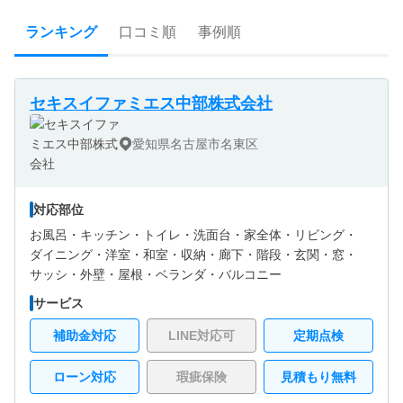
ランキング
口コミ順
事例順
セキスイファミエス中部株式会社
愛知県名古屋市名東区
対応部位
お風呂・
キッチン・
トイレ・
洗面台・
家全体・
リビング・
ダイニング・
洋室・
和室・
収納・
廊下・
階段・
玄関・
窓・
サッシ・
外壁・
屋根・
ベランダ・バルコニー
サービス
補助金対応
LINE対応可
定期点検
ローン対応
瑕疵保険
見積もり無料