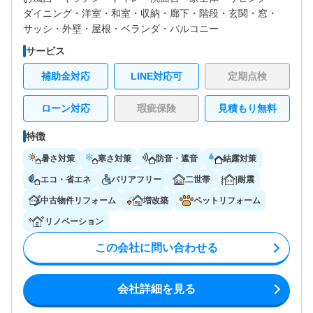
ダイニング・
洋室・
和室・
収納・
廊下・
階段・
玄関・
窓・
サッシ・
外壁・
屋根・
ベランダ・バルコニー
サービス
補助金対応
LINE対応可
定期点検
ローン対応
瑕疵保険
見積もり無料
特徴
暑さ対策
寒さ対策
防音・遮音
結露対策
エコ・省エネ
バリアフリー
二世帯
耐震
中古物件リフォーム
増改築
ペットリフォーム
リノベーション
この会社に問い合わせる
会社詳細を見る