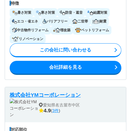
特徴
暑さ対策
寒さ対策
防音・遮音
結露対策
エコ・省エネ
バリアフリー
二世帯
耐震
中古物件リフォーム
増改築
ペットリフォーム
リノベーション
この会社に問い合わせる
会社詳細を見る
株式会社YMコーポレーション
愛知県名古屋市中区
4.9
(
3件
)
対応部位