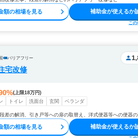
補助金が使えるか
金額の相場を見る
この
1
国
バリアフリー
住宅改修
90%
(上限18万円)
ン
トイレ
洗面台
玄関
ベランダ
段差の解消、引き戸等への扉の取替え、洋式便器等への便器の
補助金が使えるか
金額の相場を見る