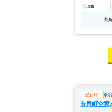
屋根
芳
受付中
芳
市貝町空家