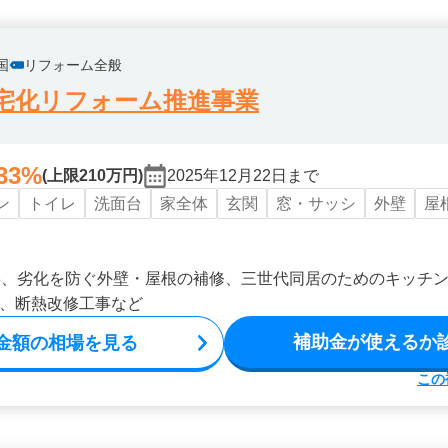
国
リフォーム全般
宅化リフォーム推進事業
33%
(上限210万円)
2025年12月22日まで
ン
トイレ
洗面台
家全体
玄関
窓・サッシ
外壁
屋
事、劣化を防ぐ外壁・屋根の補修、三世代同居のためのキッチ
、断熱改修工事など
補助金が使えるか
金額の相場を見る
この