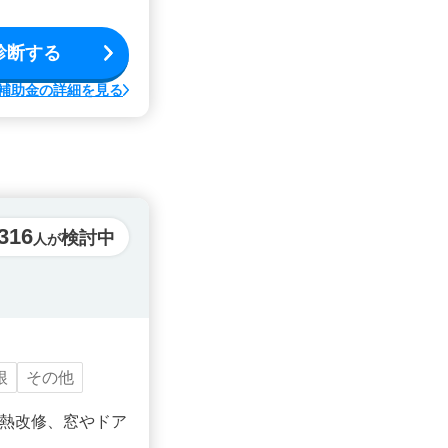
診断する
補助金の詳細を見る
316
検討中
人が
根
その他
熱改修、窓やドア