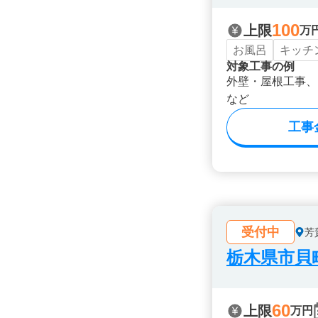
100
上限
万
お風呂
キッチ
対象工事の例
外壁・屋根工事、
など
工事
受付中
芳
栃木県市貝
60
上限
万円