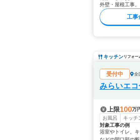
外壁・屋根工事、
工事
キッチン
リフォー
受付中
全
みらいエコ住
100
上限
万
お風呂
キッチ
対象工事の例
浴室やトイレ、キ
などの開口部の断