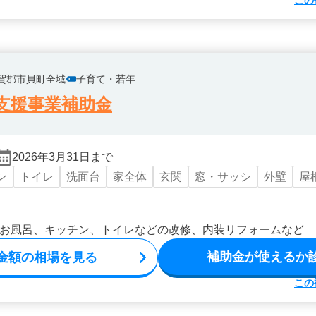
この
賀郡市貝町全域
子育て・若年
支援事業補助金
2026年3月31日まで
ン
トイレ
洗面台
家全体
玄関
窓・サッシ
外壁
屋
お風呂、キッチン、トイレなどの改修、内装リフォームなど
補助金が使えるか
金額の相場を見る
この