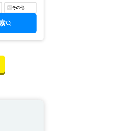
その他
索