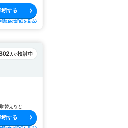
診断する
補助金の詳細を見る
,802
検討中
人が
取替えなど
診断する