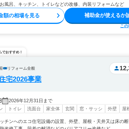
お風呂、キッチン、トイレなどの改修、内装リフォームなど
補助金が使えるか
金額の相場を見る
この
ムでおすすめ！
12,
国
リフォーム全般
宅2026事業
円
2026年12月31日まで
ン
トイレ
洗面台
家全体
玄関
窓・サッシ
外壁
屋
ッチンへのエコ住宅設備の設置、外壁、屋根・天井又は床の断
熱改修工事、段差の解消などのバリアフリー改修など