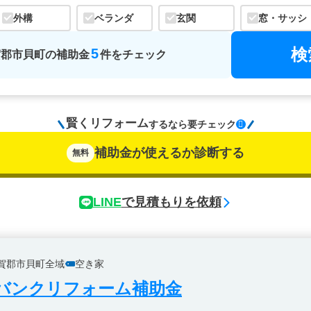
外構
ベランダ
玄関
窓・サッシ
検
5
賀郡市貝町
の
補助金
件をチェック
賢くリフォーム
するなら
要チェック
補助金が使えるか診断する
無料
LINE
で見積もりを依頼
賀郡市貝町全域
空き家
バンクリフォーム補助金