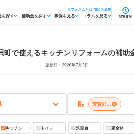
リフォスムとは
|
加盟店募集
社を探す
補助金を探す
事例を見る
コラムを見る
閲覧履歴
貝町で使える
キッチンリフォームの補助
更新日：2026年7月3日
県
芳賀郡市貝町
キッチン
トイレ
洗面台
家全体