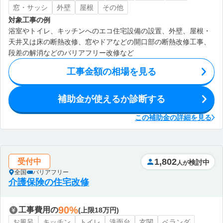
窓・サッシ
外壁
屋根
その他
対象工事の例
浴室やトイレ、キッチンへのエコ住宅設備の設置、外壁、屋根・
天井又は床の断熱改修、窓やドアなどの開口部の断熱改修工事、
段差の解消などのバリアフリー改修など
工事金額の相場を見る
補助金が使えるか診断する
この補助金の詳細を見る
1,802
受付中
検討中
人が
全国
バリアフリー
介護保険の住宅改修
90%
工事費用の
(上限18万円)
お風呂
キッチン
トイレ
洗面台
玄関
ベランダ