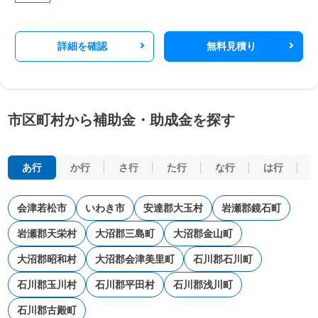
詳細を確認
無料見積り
市区町村から補助金・助成金を探す
あ行
か行
さ行
た行
な行
は行
会津若松市
いわき市
安達郡大玉村
岩瀬郡鏡石町
岩瀬郡天栄村
大沼郡三島町
大沼郡金山町
大沼郡昭和村
大沼郡会津美里町
石川郡石川町
石川郡玉川村
石川郡平田村
石川郡浅川町
石川郡古殿町