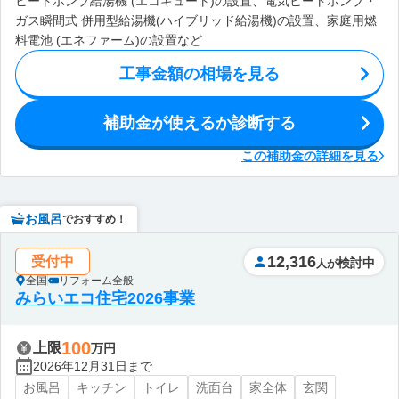
ヒートポンプ給湯機 (エコキュート)の設置、電気ヒートポンプ・
ガス瞬間式 併用型給湯機(ハイブリッド給湯機)の設置、家庭用燃
料電池 (エネファーム)の設置など
工事金額の相場を見る
補助金が使えるか診断する
この補助金の詳細を見る
お風呂
でおすすめ！
12,316
受付中
検討中
人が
全国
リフォーム全般
みらいエコ住宅2026事業
100
上限
万円
2026年12月31日まで
お風呂
キッチン
トイレ
洗面台
家全体
玄関