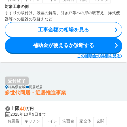
対象工事の例
手すりの取付け、段差の解消、引き戸等への扉の取替え、洋式便
器等への便器の取替えなど
工事金額の相場を見る
補助金が使えるか診断する
この補助金の詳細を見る
受付終了
福島県全域
同居近居
多世代同居・近居推進事業
40
上限
万円
2025年10月9日まで
お風呂
キッチン
トイレ
洗面台
家全体
玄関