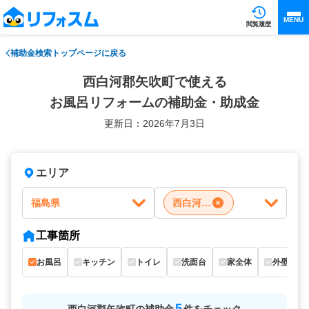
MENU
閲覧履歴
補助金検索トップページに戻る
西白河郡矢吹町で使える
お風呂リフォームの補助金・助成金
更新日：2026年7月3日
エリア
福島県
西白河郡矢吹町
工事箇所
お風呂
キッチン
トイレ
洗面台
家全体
外壁
5