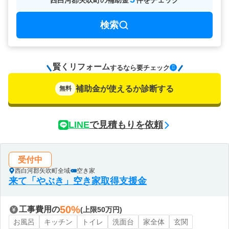
西白河郡矢吹町
の
補助金
件をチェック
検索
賢くリフォーム
要チェック
するなら
補助金が使えるか診断する
無料
LINE
で見積もりを依頼
受付中
西白河郡矢吹町全域
空き家
来て「やぶき」空き家取得支援金
50%
工事費用の
(上限50万円)
お風呂
キッチン
トイレ
洗面台
家全体
玄関