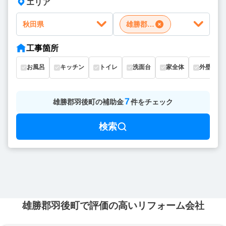
エリア
秋田県
雄勝郡羽後町
工事箇所
お風呂
キッチン
トイレ
洗面台
家全体
外壁
7
雄勝郡羽後町
の
補助金
件をチェック
検索
雄勝郡羽後町で評価の高いリフォーム会社