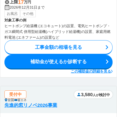
17
上限
万円
2026年12月31日まで
お風呂
その他
対象工事の例
ヒートポンプ給湯機 (エコキュート)の設置、電気ヒートポンプ・
ガス瞬間式 併用型給湯機(ハイブリッド給湯機)の設置、家庭用燃
料電池 (エネファーム)の設置など
工事金額の相場を見る
補助金が使えるか診断する
この補助金の詳細を見る
3,580
受付中
検討中
人が
全国
省エネ
先進的窓リノベ2026事業