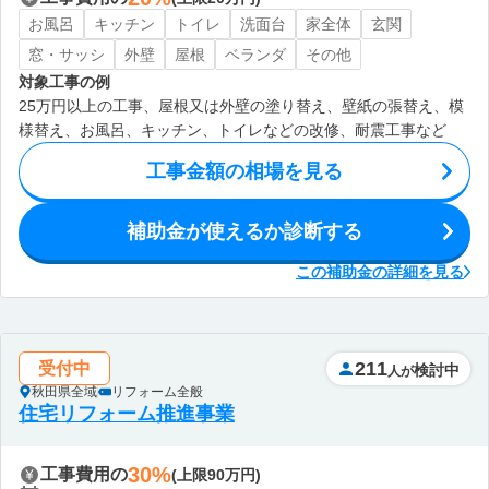
お風呂
キッチン
トイレ
洗面台
家全体
玄関
窓・サッシ
外壁
屋根
ベランダ
その他
対象工事の例
25万円以上の工事、屋根又は外壁の塗り替え、壁紙の張替え、模
様替え、お風呂、キッチン、トイレなどの改修、耐震工事など
工事金額の相場を見る
補助金が使えるか診断する
この補助金の詳細を見る
211
受付中
検討中
人が
秋田県全域
リフォーム全般
住宅リフォーム推進事業
30%
工事費用の
(上限90万円)