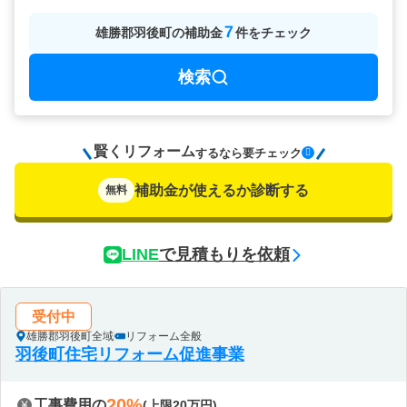
7
雄勝郡羽後町
の
補助金
件をチェック
検索
賢くリフォーム
要チェック
するなら
補助金が使えるか診断する
無料
LINE
で見積もりを依頼
受付中
雄勝郡羽後町全域
リフォーム全般
羽後町住宅リフォーム促進事業
20%
工事費用の
(上限20万円)