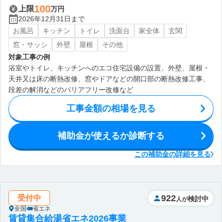
100
上限
万円
2026年12月31日まで
お風呂
キッチン
トイレ
洗面台
家全体
玄関
窓・サッシ
外壁
屋根
その他
対象工事の例
浴室やトイレ、キッチンへのエコ住宅設備の設置、外壁、屋根・
天井又は床の断熱改修、窓やドアなどの開口部の断熱改修工事、
段差の解消などのバリアフリー改修など
工事金額の相場を見る
補助金が使えるか診断する
この補助金の詳細を見る
922
受付中
検討中
人が
全国
省エネ
賃貸集合給湯省エネ2026事業