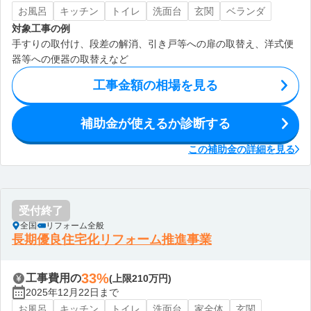
お風呂
キッチン
トイレ
洗面台
玄関
ベランダ
対象工事の例
手すりの取付け、段差の解消、引き戸等への扉の取替え、洋式便
器等への便器の取替えなど
工事金額の相場を見る
補助金が使えるか診断する
この補助金の詳細を見る
受付終了
全国
リフォーム全般
長期優良住宅化リフォーム推進事業
33%
工事費用の
(上限210万円)
2025年12月22日まで
お風呂
キッチン
トイレ
洗面台
家全体
玄関