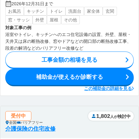
2026年12月31日まで
お風呂
キッチン
トイレ
洗面台
家全体
玄関
窓・サッシ
外壁
屋根
その他
対象工事の例
浴室やトイレ、キッチンへのエコ住宅設備の設置、外壁、屋根・
天井又は床の断熱改修、窓やドアなどの開口部の断熱改修工事、
段差の解消などのバリアフリー改修など
工事金額の相場を見る
補助金が使えるか診断する
この補助金の詳細を見る
1,802
受付中
検討中
人が
全国
バリアフリー
介護保険の住宅改修