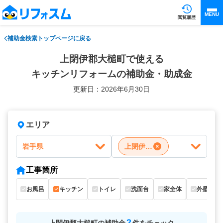
MENU
閲覧履歴
補助金検索トップページに戻る
上閉伊郡大槌町で使える
キッチンリフォームの補助金・助成金
更新日：2026年6月30日
エリア
岩手県
上閉伊郡大槌町
工事箇所
お風呂
キッチン
トイレ
洗面台
家全体
外壁
2