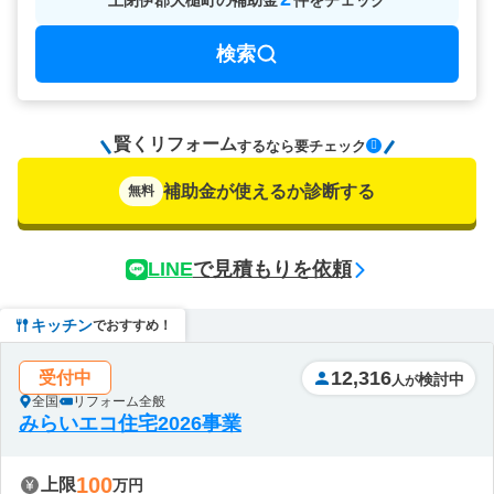
上閉伊郡大槌町
の
補助金
件をチェック
検索
賢くリフォーム
要チェック
するなら
補助金が使えるか診断する
無料
LINE
で見積もりを依頼
キッチン
でおすすめ！
12,316
受付中
検討中
人が
全国
リフォーム全般
みらいエコ住宅2026事業
100
上限
万円