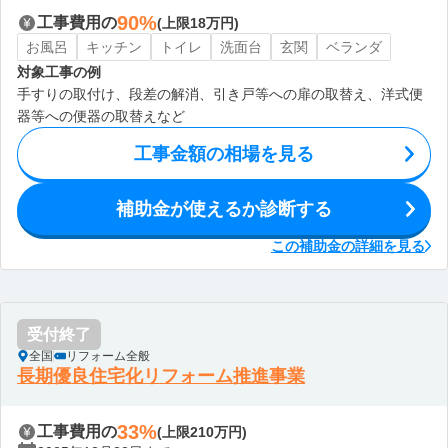
90%
工事費用の
(上限18万円)
お風呂
キッチン
トイレ
洗面台
玄関
ベランダ
対象工事の例
手すりの取付け、段差の解消、引き戸等への扉の取替え、洋式便
器等への便器の取替えなど
工事金額の相場を見る
補助金が使えるか診断する
この補助金の詳細を見る
受付終了
全国
リフォーム全般
長期優良住宅化リフォーム推進事業
33%
工事費用の
(上限210万円)