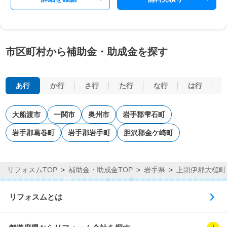
市区町村から補助金・助成金を探す
あ行
か行
さ行
た行
な行
は行
大船渡市
一関市
奥州市
岩手郡雫石町
岩手郡葛巻町
岩手郡岩手町
胆沢郡金ケ崎町
リフォスムTOP
補助金・助成金TOP
岩手県
上閉伊郡大槌町
リフォスムとは