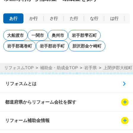
あ行
か行
さ行
た行
な行
は行
大船渡市
一関市
奥州市
岩手郡雫石町
岩手郡葛巻町
岩手郡岩手町
胆沢郡金ケ崎町
リフォスムTOP
補助金・助成金TOP
岩手県
上閉伊郡大槌町
リフォスムとは
都道府県からリフォーム会社を探す
リフォーム補助金情報