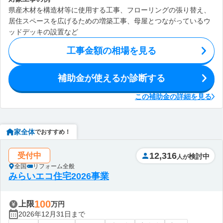
県産木材を構造材等に使用する工事、フローリングの張り替え、
居住スペースを広げるための増築工事、母屋とつながっているウ
ッドデッキの設置など
工事金額の相場を見る
補助金が使えるか診断する
この補助金の詳細を見る
家全体
でおすすめ！
12,316
受付中
検討中
人が
全国
リフォーム全般
みらいエコ住宅2026事業
100
上限
万円
2026年12月31日まで