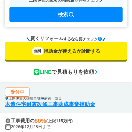
上閉伊郡大槌町
の
補助金
件をチェック
検索
賢くリフォーム
要チェック
するなら
補助金が使えるか診断する
無料
LINE
で見積もりを依頼
受付中
上閉伊郡大槌町全域
耐震・防災
木造住宅耐震改修工事助成事業補助金
80%
工事費用の
(上限115万円)
2026年12月28日まで