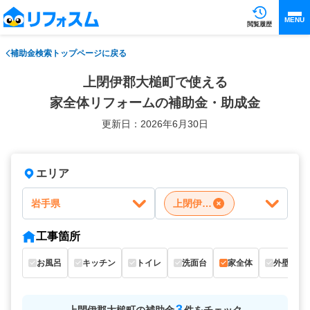
MENU
閲覧履歴
補助金検索トップページに戻る
上閉伊郡大槌町で使える
家全体リフォームの補助金・助成金
更新日：2026年6月30日
エリア
岩手県
上閉伊郡大槌町
工事箇所
お風呂
キッチン
トイレ
洗面台
家全体
外壁
3