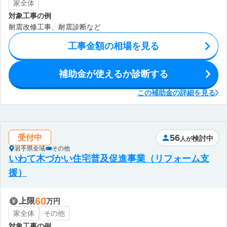
家全体
対象工事の例
耐震改修工事、耐震診断など
工事金額の相場を見る
補助金が使えるか診断する
この補助金の詳細を見る
56
受付中
検討中
人が
岩手県全域
その他
いわて木づかい住宅普及促進事業（リフォーム支
援）
60
上限
万円
家全体
その他
対象工事の例