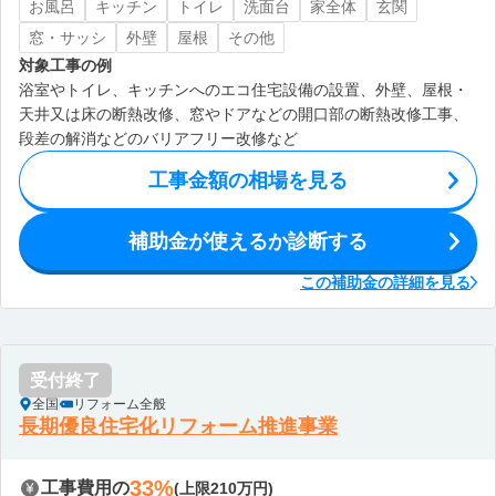
お風呂
キッチン
トイレ
洗面台
家全体
玄関
窓・サッシ
外壁
屋根
その他
対象工事の例
浴室やトイレ、キッチンへのエコ住宅設備の設置、外壁、屋根・
天井又は床の断熱改修、窓やドアなどの開口部の断熱改修工事、
段差の解消などのバリアフリー改修など
工事金額の相場を見る
補助金が使えるか診断する
この補助金の詳細を見る
受付終了
全国
リフォーム全般
長期優良住宅化リフォーム推進事業
33%
工事費用の
(上限210万円)