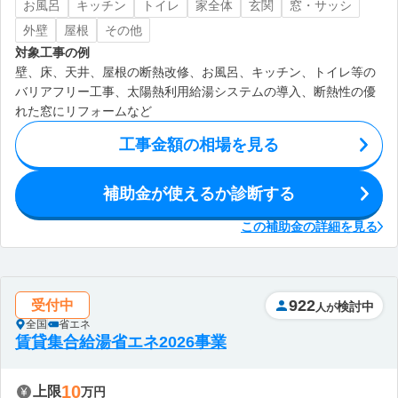
お風呂
キッチン
トイレ
家全体
玄関
窓・サッシ
外壁
屋根
その他
対象工事の例
壁、床、天井、屋根の断熱改修、お風呂、キッチン、トイレ等の
バリアフリー工事、太陽熱利用給湯システムの導入、断熱性の優
れた窓にリフォームなど
工事金額の相場を見る
補助金が使えるか診断する
この補助金の詳細を見る
922
受付中
検討中
人が
全国
省エネ
賃貸集合給湯省エネ2026事業
10
上限
万円