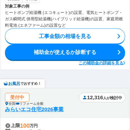
対象工事の例
ヒートポンプ給湯機 (エコキュート)の設置、電気ヒートポンプ・
ガス瞬間式 併用型給湯機(ハイブリッド給湯機)の設置、家庭用燃
料電池 (エネファーム)の設置など
工事金額の相場を見る
補助金が使えるか診断する
この補助金の詳細を見る
お風呂
でおすすめ！
12,316
受付中
検討中
人が
全国
リフォーム全般
みらいエコ住宅2026事業
100
上限
万円