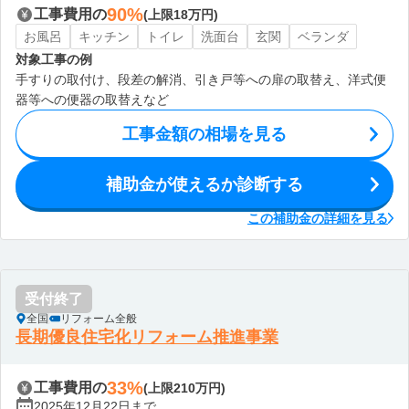
90%
工事費用の
(上限18万円)
お風呂
キッチン
トイレ
洗面台
玄関
ベランダ
対象工事の例
手すりの取付け、段差の解消、引き戸等への扉の取替え、洋式便
器等への便器の取替えなど
工事金額の相場を見る
補助金が使えるか診断する
この補助金の詳細を見る
受付終了
全国
リフォーム全般
長期優良住宅化リフォーム推進事業
33%
工事費用の
(上限210万円)
2025年12月22日まで