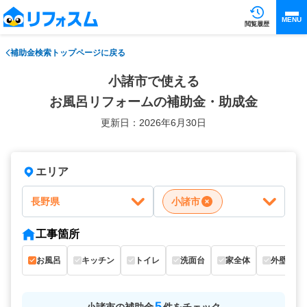
MENU
閲覧履歴
補助金検索トップページに戻る
小諸市で使える
お風呂リフォームの補助金・助成金
更新日：2026年6月30日
エリア
長野県
小諸市
工事箇所
お風呂
キッチン
トイレ
洗面台
家全体
外壁
5