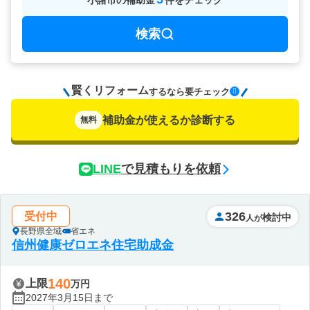
小諸市
の
補助金
件をチェック
検索
賢くリフォーム
要チェック
するなら
補助金が使えるか診断する
無料
LINE
で見積もりを依頼
326
受付中
検討中
人が
長野県全域
省エネ
信州健康ゼロエネ住宅助成金
140
上限
万円
2027年3月15日まで