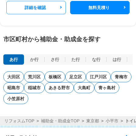
詳細を確認
無料見積り
市区町村から補助金・助成金を探す
あ行
か行
さ行
た行
な行
は行
大田区
荒川区
板橋区
足立区
江戸川区
青梅市
昭島市
稲城市
あきる野市
大島町
青ヶ島村
小笠原村
リフォスムTOP
補助金・助成金TOP
東京都
小平市
トイ