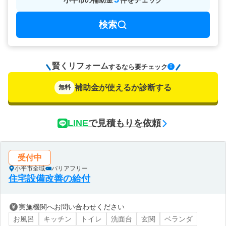
小平市
の
補助金
件をチェック
検索
賢くリフォーム
要チェック
するなら
補助金が使えるか診断する
無料
LINE
で見積もりを依頼
受付中
小平市全域
バリアフリー
住宅設備改善の給付
実施機関へお問い合わせください
お風呂
キッチン
トイレ
洗面台
玄関
ベランダ