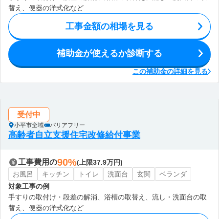
替え、便器の洋式化など
工事金額の相場を見る
補助金が使えるか診断する
この補助金の詳細を見る
受付中
小平市全域
バリアフリー
高齢者自立支援住宅改修給付事業
90%
工事費用の
(上限37.9万円)
お風呂
キッチン
トイレ
洗面台
玄関
ベランダ
対象工事の例
手すりの取付け・段差の解消、浴槽の取替え、流し・洗面台の取
替え、便器の洋式化など