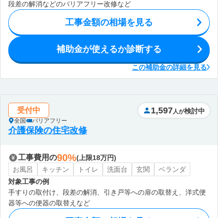
段差の解消などのバリアフリー改修など
工事金額の相場を見る
補助金が使えるか診断する
この補助金の詳細を見る
1,597
受付中
検討中
人が
全国
バリアフリー
介護保険の住宅改修
90%
工事費用の
(上限18万円)
お風呂
キッチン
トイレ
洗面台
玄関
ベランダ
対象工事の例
手すりの取付け、段差の解消、引き戸等への扉の取替え、洋式便
器等への便器の取替えなど