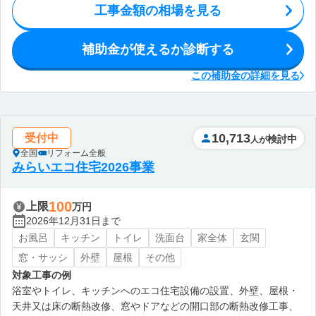
工事金額の相場を見る
補助金が使えるか診断する
この補助金の詳細を見る
10,713
受付中
検討中
人が
全国
リフォーム全般
みらいエコ住宅2026事業
100
上限
万円
2026年12月31日まで
お風呂
キッチン
トイレ
洗面台
家全体
玄関
窓・サッシ
外壁
屋根
その他
対象工事の例
浴室やトイレ、キッチンへのエコ住宅設備の設置、外壁、屋根・
天井又は床の断熱改修、窓やドアなどの開口部の断熱改修工事、