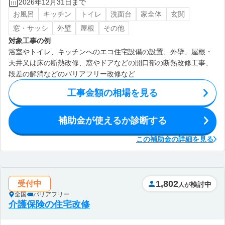
2026年12月31日まで
お風呂
キッチン
トイレ
洗面台
家全体
玄関
窓・サッシ
外壁
屋根
その他
対象工事の例
浴室やトイレ、キッチンへのエコ住宅設備の設置、外壁、屋根・
天井又は床の断熱改修、窓やドアなどの開口部の断熱改修工事、
段差の解消などのバリアフリー改修など
工事金額の相場を見る
補助金が使えるか診断する
この補助金の詳細を見る
1,802
受付中
検討中
人が
全国
バリアフリー
介護保険の住宅改修