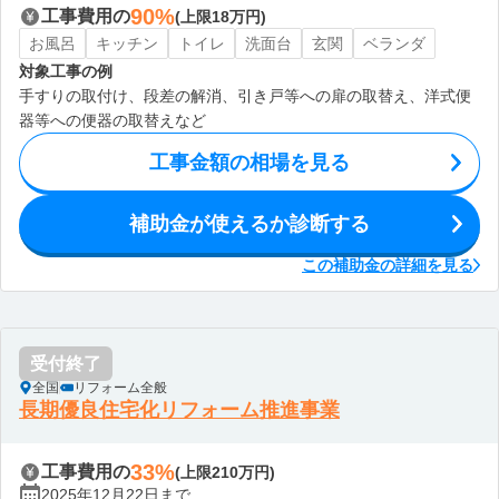
90%
工事費用の
(上限18万円)
お風呂
キッチン
トイレ
洗面台
玄関
ベランダ
対象工事の例
手すりの取付け、段差の解消、引き戸等への扉の取替え、洋式便
器等への便器の取替えなど
工事金額の相場を見る
補助金が使えるか診断する
この補助金の詳細を見る
受付終了
全国
リフォーム全般
長期優良住宅化リフォーム推進事業
33%
工事費用の
(上限210万円)
2025年12月22日まで