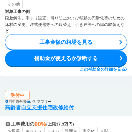
その他
対象工事の例
段差解消、手すり設置、滑り防止および移動の円滑化等のための
床材の変更、洋式便器等への取替え、引き戸等への扉の取替えな
ど
工事金額の相場を見る
補助金が使えるか診断する
この補助金の詳細を見る
受付中
府中市全域
バリアフリー
高齢者自立支援住宅改修給付
90%
工事費用の
(上限37.9万円)
お風呂
キッチン
トイレ
洗面台
家全体
玄関