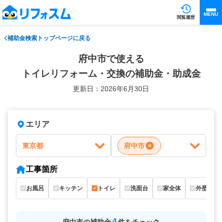
MENU
閲覧履歴
補助金検索トップページに戻る
府中市で使える
トイレリフォーム・交換の補助金・助成金
更新日：2026年6月30日
エリア
東京都
府中市
工事箇所
お風呂
キッチン
トイレ
洗面台
家全体
外壁
4