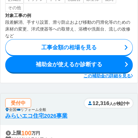
その他
対象工事の例
段差解消、手すり設置、滑り防止および移動の円滑化等のための
床材の変更、洋式便器等への取替え、浴槽や洗面台、流しの改修
など
工事金額の相場を見る
補助金が使えるか診断する
この補助金の詳細を見る
12,316
受付中
検討中
人が
全国
リフォーム全般
みらいエコ住宅2026事業
100
上限
万円