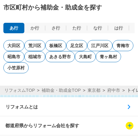
市区町村から補助金・助成金を探す
あ行
か行
さ行
た行
な行
は行
大田区
荒川区
板橋区
足立区
江戸川区
青梅市
昭島市
稲城市
あきる野市
大島町
青ヶ島村
小笠原村
リフォスムTOP
補助金・助成金TOP
東京都
府中市
トイ
リフォスムとは
都道府県からリフォーム会社を探す