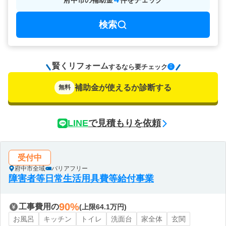
府中市
の
補助金
件をチェック
検索
賢くリフォーム
要チェック
するなら
補助金が使えるか診断する
無料
LINE
で見積もりを依頼
受付中
府中市全域
バリアフリー
障害者等日常生活用具費等給付事業
90%
工事費用の
(上限64.1万円)
お風呂
キッチン
トイレ
洗面台
家全体
玄関