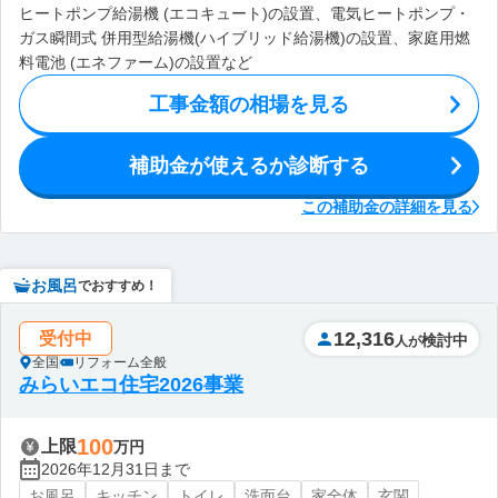
ヒートポンプ給湯機 (エコキュート)の設置、電気ヒートポンプ・
ガス瞬間式 併用型給湯機(ハイブリッド給湯機)の設置、家庭用燃
料電池 (エネファーム)の設置など
工事金額の相場を見る
補助金が使えるか診断する
この補助金の詳細を見る
お風呂
でおすすめ！
12,316
受付中
検討中
人が
全国
リフォーム全般
みらいエコ住宅2026事業
100
上限
万円
2026年12月31日まで
お風呂
キッチン
トイレ
洗面台
家全体
玄関