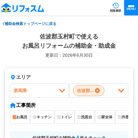
MENU
閲覧履歴
補助金検索トップページに戻る
佐波郡玉村町で使える
お風呂リフォームの補助金・助成金
更新日：2026年6月30日
エリア
群馬県
佐波郡玉村町
工事箇所
お風呂
キッチン
トイレ
洗面台
家全体
外壁
4