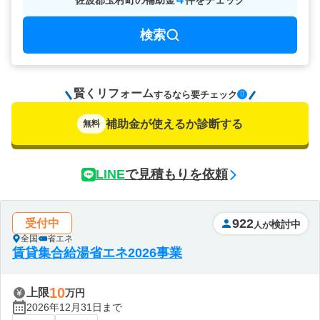
佐波郡玉村町
の
補助金
件をチェック
検索
賢くリフォーム
要チェック
するなら
補助金が使えるか診断する
無料
LINE
で見積もりを依頼
922
受付中
検討中
人が
全国
省エネ
賃貸集合給湯省エネ2026事業
10
上限
万円
2026年12月31日まで