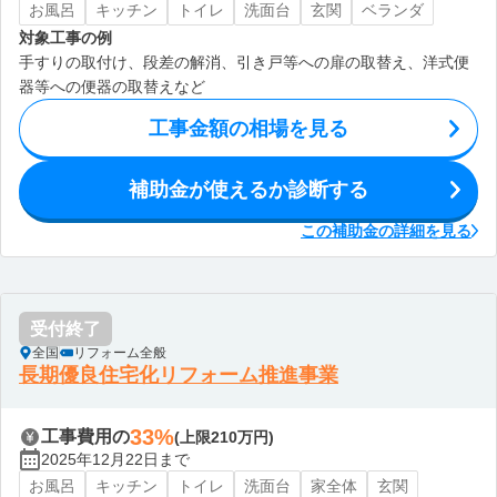
お風呂
キッチン
トイレ
洗面台
玄関
ベランダ
対象工事の例
手すりの取付け、段差の解消、引き戸等への扉の取替え、洋式便
器等への便器の取替えなど
工事金額の相場を見る
補助金が使えるか診断する
この補助金の詳細を見る
受付終了
全国
リフォーム全般
長期優良住宅化リフォーム推進事業
33%
工事費用の
(上限210万円)
2025年12月22日まで
お風呂
キッチン
トイレ
洗面台
家全体
玄関