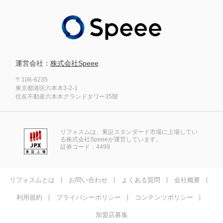
運営会社：
株式会社Speee
〒106-6235
東京都港区六本木3-2-1
住友不動産六本木グランドタワー35階
リフォスムは、東証スタンダード市場に上場してい
る株式会社Speeeが運営しています。
証券コード：4499
リフォスムとは
お問い合わせ
よくある質問
会社概要
利用規約
プライバシーポリシー
コンテンツポリシー
加盟店募集