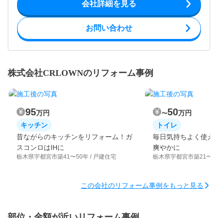
会社詳細を見る
お問い合わせ
株式会社CRLOWNのリフォーム事例
95
50
万円
万円
〜
キッチン
トイレ
昔ながらのキッチンをリフォーム！ガ
毎日気持ちよく使え
スコンロはIHに
爽やかに
栃木県宇都宮市
築41〜50年 / 戸建住宅
栃木県宇都宮市
築21〜3
この会社のリフォーム事例をもっと見る
部位・金額が近いリフォーム事例