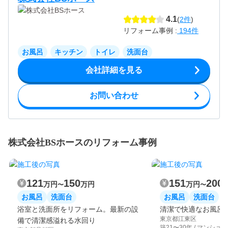
4.1
(
2件
)
リフォーム事例 :
194件
お風呂
キッチン
トイレ
洗面台
会社詳細を見る
お問い合わせ
株式会社BSホースのリフォーム事例
121
150
151
200
万円
万円
万円
〜
〜
お風呂
洗面台
お風呂
洗面台
浴室と洗面所をリフォーム。最新の設
清潔で快適なお風呂
東京都江東区
備で清潔感溢れる水回り
築21〜30年 / マンシ