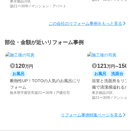
東京都品川区
築21〜30年 / マンション・アパート
この会社のリフォーム事例をもっと見る
部位・金額が近いリフォーム事例
120
121
150
万円
万円
〜
お風呂
お風呂
洗面台
断熱性UP！TOTOの人気のお風呂にリ
浴室と洗面所をリフ
フォーム
備で清潔感溢れる水
栃木県宇都宮市
築21〜30年 / 戸建住宅
東京都品川区
築21〜30年 / マンシ
リフォーム事例特集ページを見る