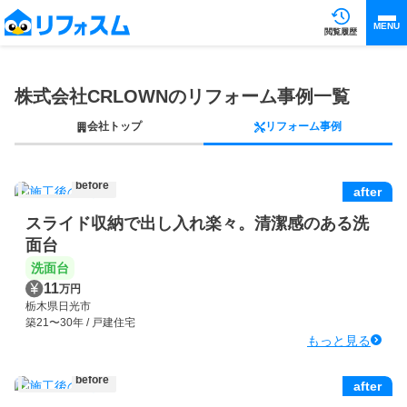
MENU
閲覧履歴
株式会社CRLOWNのリフォーム事例一覧
会社トップ
リフォーム事例
before
after
スライド収納で出し入れ楽々。清潔感のある洗
面台
洗面台
11
万円
栃木県日光市
築21〜30年 / 戸建住宅
もっと見る
before
after