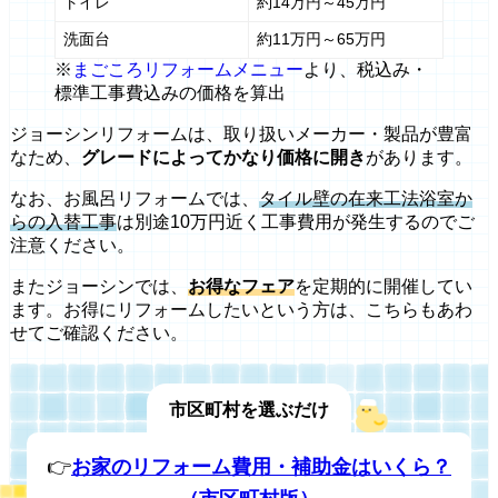
トイレ
約14万円～45万円
洗面台
約11万円～65万円
※
まごころリフォームメニュー
より、税込み・
標準工事費込みの価格を算出
ジョーシンリフォームは、取り扱いメーカー・製品が豊富
なため、
グレードによってかなり価格に開き
があります。
なお、お風呂リフォームでは、
タイル壁の在来工法浴室か
らの入替工事
は別途10万円近く工事費用が発生するのでご
注意ください。
またジョーシンでは、
お得なフェア
を定期的に開催してい
ます。お得にリフォームしたいという方は、こちらもあわ
せてご確認ください。
市区町村を選ぶだけ
👉
お家のリフォーム費用・補助金はいくら？