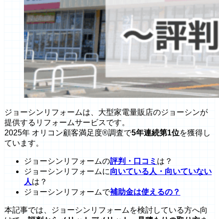
ジョーシンリフォームは、大型家電量販店のジョーシンが
提供するリフォームサービスです。
2025年 オリコン顧客満足度®調査で
5年連続第1位
を獲得し
ています。
ジョーシンリフォームの
評判・口コミ
は？
ジョーシンリフォームに
向いている人・向いていない
人
は？
ジョーシンリフォームで
補助金は使えるの？
本記事では、ジョーシンリフォームを検討している方へ向