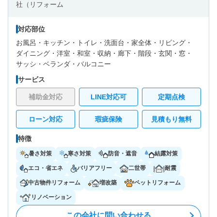
対応部位
お風呂・
キッチン・
トイレ・
洗面台・
家全体・
リビング・
ダイニング・
洋室・
和室・
収納・
廊下・
階段・
玄関・
窓・
サッシ・
ベランダ・バルコニー
サービス
補助金対応
LINE対応可
定期点検
ローン対応
瑕疵保険
見積もり無料
特徴
暑さ対策
寒さ対策
防音・遮音
結露対策
エコ・省エネ
バリアフリー
二世帯
耐震
中古物件リフォーム
増改築
ペットリフォーム
リノベーション
この会社に問い合わせる