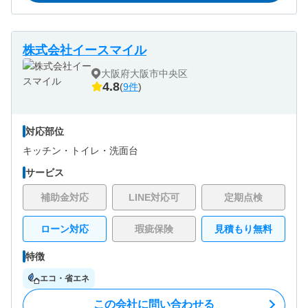
株式会社イースマイル
大阪府大阪市中央区
4.8
(
9件
)
対応部位
キッチン・
トイレ・
洗面台
サービス
補助金対応
LINE対応可
定期点検
ローン対応
瑕疵保険
見積もり無料
特徴
エコ・省エネ
この会社に問い合わせる