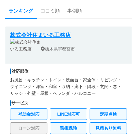
ランキング
口コミ順
事例順
株式会社住まいる工務店
栃木県宇都宮市
対応部位
お風呂・
キッチン・
トイレ・
洗面台・
家全体・
リビング・
ダイニング・
洋室・
和室・
収納・
廊下・
階段・
玄関・
窓・
サッシ・
外壁・
屋根・
ベランダ・バルコニー
サービス
補助金対応
LINE対応可
定期点検
ローン対応
瑕疵保険
見積もり無料