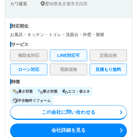
愛知県名古屋市天白区
対応部位
お風呂・
キッチン・
トイレ・
洗面台・
外壁・
屋根
サービス
補助金対応
LINE対応可
定期点検
ローン対応
瑕疵保険
見積もり無料
特徴
暑さ対策
寒さ対策
エコ・省エネ
中古物件リフォーム
この会社に問い合わせる
会社詳細を見る