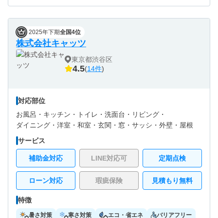
2025年下期
全国4位
株式会社キャッツ
東京都渋谷区
4.5
(
14件
)
対応部位
お風呂・
キッチン・
トイレ・
洗面台・
リビング・
ダイニング・
洋室・
和室・
玄関・
窓・サッシ・
外壁・
屋根
サービス
補助金対応
LINE対応可
定期点検
ローン対応
瑕疵保険
見積もり無料
特徴
暑さ対策
寒さ対策
エコ・省エネ
バリアフリー