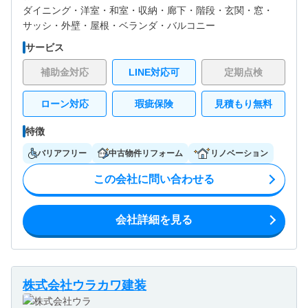
ダイニング・
洋室・
和室・
収納・
廊下・
階段・
玄関・
窓・
サッシ・
外壁・
屋根・
ベランダ・バルコニー
サービス
補助金対応
LINE対応可
定期点検
ローン対応
瑕疵保険
見積もり無料
特徴
バリアフリー
中古物件リフォーム
リノベーション
この会社に問い合わせる
会社詳細を見る
株式会社ウラカワ建装