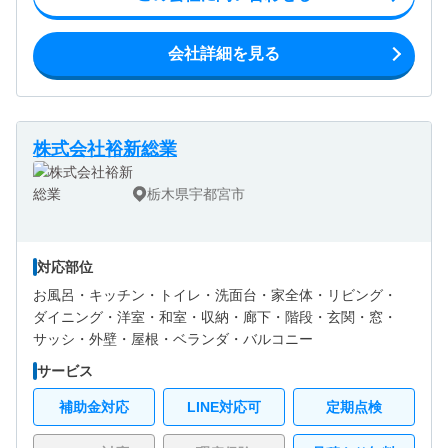
会社詳細を見る
株式会社裕新総業
栃木県宇都宮市
対応部位
お風呂・
キッチン・
トイレ・
洗面台・
家全体・
リビング・
ダイニング・
洋室・
和室・
収納・
廊下・
階段・
玄関・
窓・
サッシ・
外壁・
屋根・
ベランダ・バルコニー
サービス
補助金対応
LINE対応可
定期点検