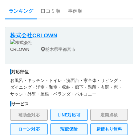
ランキング
口コミ順
事例順
株式会社CRLOWN
栃木県宇都宮市
対応部位
お風呂・
キッチン・
トイレ・
洗面台・
家全体・
リビング・
ダイニング・
洋室・
和室・
収納・
廊下・
階段・
玄関・
窓・
サッシ・
外壁・
屋根・
ベランダ・バルコニー
サービス
補助金対応
LINE対応可
定期点検
ローン対応
瑕疵保険
見積もり無料