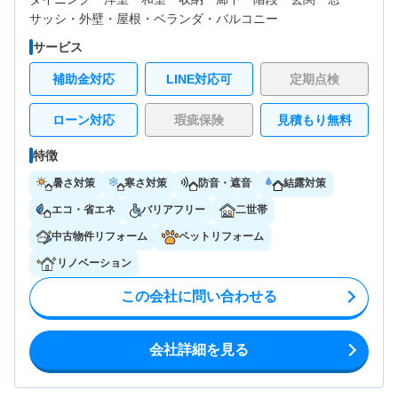
サッシ・
外壁・
屋根・
ベランダ・バルコニー
サービス
補助金対応
LINE対応可
定期点検
ローン対応
瑕疵保険
見積もり無料
特徴
暑さ対策
寒さ対策
防音・遮音
結露対策
エコ・省エネ
バリアフリー
二世帯
中古物件リフォーム
ペットリフォーム
リノベーション
この会社に問い合わせる
会社詳細を見る