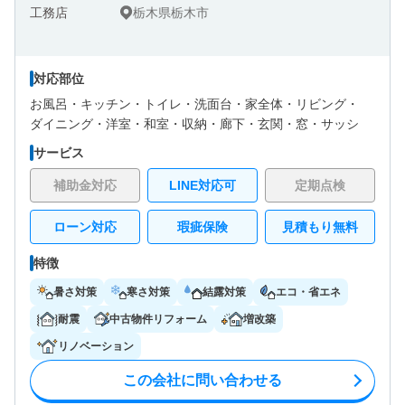
栃木県栃木市
対応部位
お風呂・
キッチン・
トイレ・
洗面台・
家全体・
リビング・
ダイニング・
洋室・
和室・
収納・
廊下・
玄関・
窓・サッシ
サービス
補助金対応
LINE対応可
定期点検
ローン対応
瑕疵保険
見積もり無料
特徴
暑さ対策
寒さ対策
結露対策
エコ・省エネ
耐震
中古物件リフォーム
増改築
リノベーション
この会社に問い合わせる