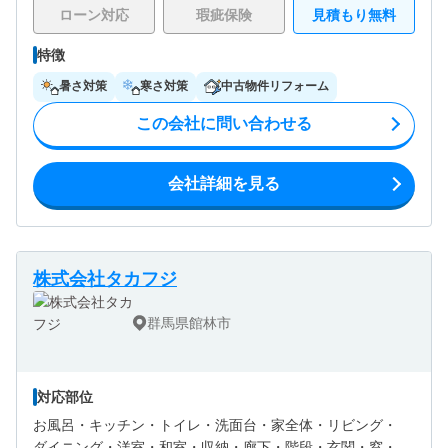
ローン対応
瑕疵保険
見積もり無料
特徴
暑さ対策
寒さ対策
中古物件リフォーム
この会社に問い合わせる
会社詳細を見る
株式会社タカフジ
群馬県館林市
対応部位
お風呂・
キッチン・
トイレ・
洗面台・
家全体・
リビング・
ダイニング・
洋室・
和室・
収納・
廊下・
階段・
玄関・
窓・