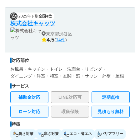
2025年下期
全国4位
株式会社キャッツ
東京都渋谷区
4.5
(
14件
)
対応部位
お風呂・
キッチン・
トイレ・
洗面台・
リビング・
ダイニング・
洋室・
和室・
玄関・
窓・サッシ・
外壁・
屋根
サービス
補助金対応
LINE対応可
定期点検
ローン対応
瑕疵保険
見積もり無料
特徴
暑さ対策
寒さ対策
エコ・省エネ
バリアフリー