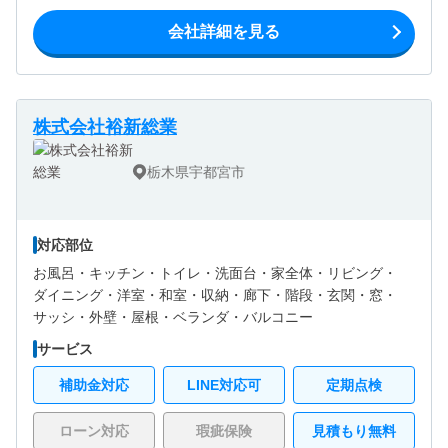
会社詳細を見る
株式会社裕新総業
栃木県宇都宮市
対応部位
お風呂・
キッチン・
トイレ・
洗面台・
家全体・
リビング・
ダイニング・
洋室・
和室・
収納・
廊下・
階段・
玄関・
窓・
サッシ・
外壁・
屋根・
ベランダ・バルコニー
サービス
補助金対応
LINE対応可
定期点検
ローン対応
瑕疵保険
見積もり無料