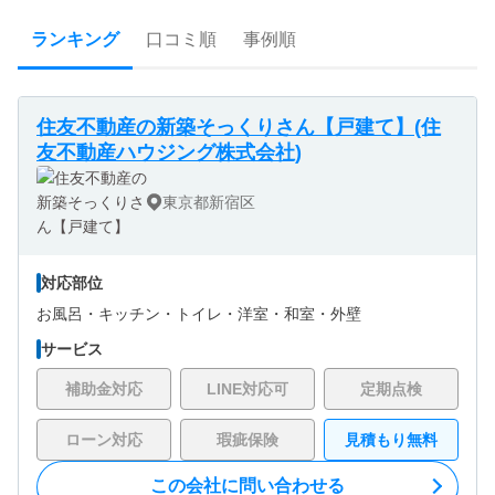
ランキング
口コミ順
事例順
住友不動産の新築そっくりさん【戸建て】(住
友不動産ハウジング株式会社)
東京都新宿区
対応部位
お風呂・
キッチン・
トイレ・
洋室・
和室・
外壁
サービス
補助金対応
LINE対応可
定期点検
ローン対応
瑕疵保険
見積もり無料
この会社に問い合わせる