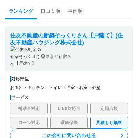
ランキング
口コミ順
事例順
住友不動産の新築そっくりさん【戸建て】(住
友不動産ハウジング株式会社)
東京都新宿区
対応部位
お風呂・
キッチン・
トイレ・
洋室・
和室・
外壁
サービス
補助金対応
LINE対応可
定期点検
ローン対応
瑕疵保険
見積もり無料
この会社に問い合わせる