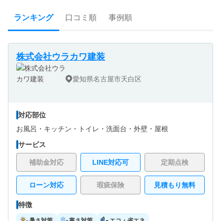
ランキング
口コミ順
事例順
株式会社ウラカワ建装
愛知県名古屋市天白区
対応部位
お風呂・
キッチン・
トイレ・
洗面台・
外壁・
屋根
サービス
補助金対応
LINE対応可
定期点検
ローン対応
瑕疵保険
見積もり無料
特徴
暑さ対策
寒さ対策
エコ・省エネ