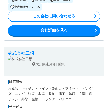
中古物件リフォーム
この会社に問い合わせる
会社詳細を見る
株式会社三想
大分県速見郡日出町
対応部位
お風呂・
キッチン・
トイレ・
洗面台・
家全体・
リビング・
ダイニング・
洋室・
和室・
収納・
廊下・
階段・
玄関・
窓・
サッシ・
外壁・
屋根・
ベランダ・バルコニー
サービス