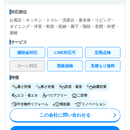
対応部位
お風呂・
キッチン・
トイレ・
洗面台・
家全体・
リビング・
ダイニング・
洋室・
和室・
収納・
廊下・
階段・
玄関・
外壁・
屋根
サービス
補助金対応
LINE対応可
定期点検
ローン対応
瑕疵保険
見積もり無料
特徴
暑さ対策
寒さ対策
防音・遮音
結露対策
エコ・省エネ
バリアフリー
二世帯
中古物件リフォーム
増改築
リノベーション
この会社に問い合わせる