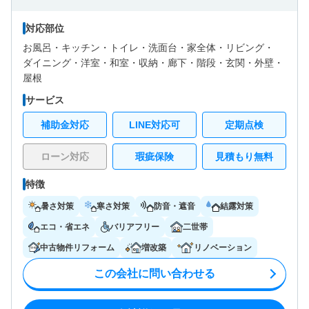
対応部位
お風呂・
キッチン・
トイレ・
洗面台・
家全体・
リビング・
ダイニング・
洋室・
和室・
収納・
廊下・
階段・
玄関・
外壁・
屋根
サービス
補助金対応
LINE対応可
定期点検
ローン対応
瑕疵保険
見積もり無料
特徴
暑さ対策
寒さ対策
防音・遮音
結露対策
エコ・省エネ
バリアフリー
二世帯
中古物件リフォーム
増改築
リノベーション
この会社に問い合わせる