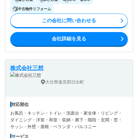
中古物件リフォーム
この会社に問い合わせる
会社詳細を見る
株式会社三想
大分県速見郡日出町
対応部位
お風呂・
キッチン・
トイレ・
洗面台・
家全体・
リビング・
ダイニング・
洋室・
和室・
収納・
廊下・
階段・
玄関・
窓・
サッシ・
外壁・
屋根・
ベランダ・バルコニー
サービス