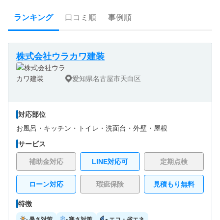
ランキング
口コミ順
事例順
株式会社ウラカワ建装
愛知県名古屋市天白区
対応部位
お風呂・
キッチン・
トイレ・
洗面台・
外壁・
屋根
サービス
補助金対応
LINE対応可
定期点検
ローン対応
瑕疵保険
見積もり無料
特徴
暑さ対策
寒さ対策
エコ・省エネ