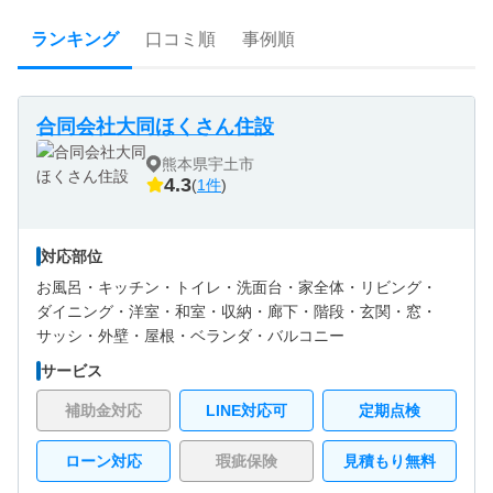
ランキング
口コミ順
事例順
合同会社大同ほくさん住設
熊本県宇土市
4.3
(
1件
)
対応部位
お風呂・
キッチン・
トイレ・
洗面台・
家全体・
リビング・
ダイニング・
洋室・
和室・
収納・
廊下・
階段・
玄関・
窓・
サッシ・
外壁・
屋根・
ベランダ・バルコニー
サービス
補助金対応
LINE対応可
定期点検
ローン対応
瑕疵保険
見積もり無料