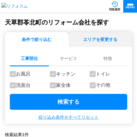
MENU
閲覧履歴
天草郡苓北町のリフォーム会社を探す
条件で絞り込む
エリアを変更する
工事部位
サービス
特徴
お風呂
キッチン
トイレ
その他
洗面台
家全体
検索する
絞り込み条件をすべてリセット
検索結果
1
件