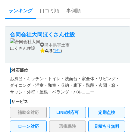
ランキング
口コミ順
事例順
合同会社大同ほくさん住設
熊本県宇土市
4.3
(
1件
)
対応部位
お風呂・
キッチン・
トイレ・
洗面台・
家全体・
リビング・
ダイニング・
洋室・
和室・
収納・
廊下・
階段・
玄関・
窓・
サッシ・
外壁・
屋根・
ベランダ・バルコニー
サービス
補助金対応
LINE対応可
定期点検
ローン対応
瑕疵保険
見積もり無料