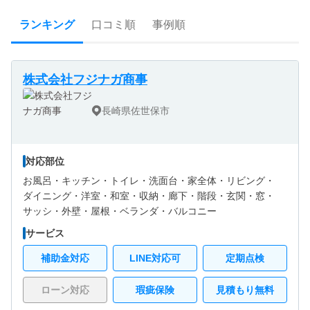
ランキング
口コミ順
事例順
株式会社フジナガ商事
長崎県佐世保市
対応部位
お風呂・
キッチン・
トイレ・
洗面台・
家全体・
リビング・
ダイニング・
洋室・
和室・
収納・
廊下・
階段・
玄関・
窓・
サッシ・
外壁・
屋根・
ベランダ・バルコニー
サービス
補助金対応
LINE対応可
定期点検
ローン対応
瑕疵保険
見積もり無料