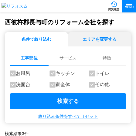
MENU
閲覧履歴
西彼杵郡長与町のリフォーム会社を探す
条件で絞り込む
エリアを変更する
工事部位
サービス
特徴
お風呂
キッチン
トイレ
その他
洗面台
家全体
検索する
絞り込み条件をすべてリセット
検索結果
3
件