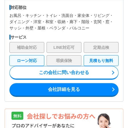
対応部位
お風呂・
キッチン・
トイレ・
洗面台・
家全体・
リビング・
ダイニング・
洋室・
和室・
収納・
廊下・
階段・
玄関・
窓・
サッシ・
外壁・
屋根・
ベランダ・バルコニー
サービス
補助金対応
LINE対応可
定期点検
ローン対応
瑕疵保険
見積もり無料
この会社に問い合わせる
会社詳細を見る