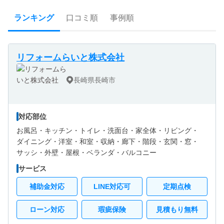
ランキング
口コミ順
事例順
リフォームらいと株式会社
長崎県長崎市
対応部位
お風呂・
キッチン・
トイレ・
洗面台・
家全体・
リビング・
ダイニング・
洋室・
和室・
収納・
廊下・
階段・
玄関・
窓・
サッシ・
外壁・
屋根・
ベランダ・バルコニー
サービス
補助金対応
LINE対応可
定期点検
ローン対応
瑕疵保険
見積もり無料