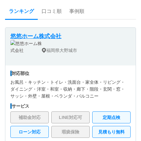
ランキング
口コミ順
事例順
悠悠ホーム株式会社
福岡県大野城市
対応部位
お風呂・
キッチン・
トイレ・
洗面台・
家全体・
リビング・
ダイニング・
洋室・
和室・
収納・
廊下・
階段・
玄関・
窓・
サッシ・
外壁・
屋根・
ベランダ・バルコニー
サービス
補助金対応
LINE対応可
定期点検
ローン対応
瑕疵保険
見積もり無料