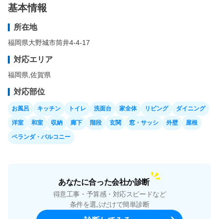
基本情報
所在地
福岡県大野城市筒井4-4-17
対応エリア
福岡県
,
佐賀県
対応部位
お風呂
キッチン
トイレ
洗面台
家全体
リビング
ダイニング
洋室
和室
収納
廊下
階段
玄関
窓・サッシ
外壁
屋根
ベランダ・バルコニー
あなたに合った会社か診断
得意工事・予算感・対応スピードなど
条件を選ぶだけで簡単診断