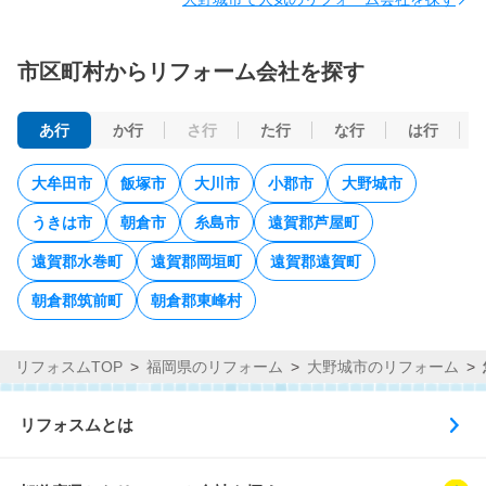
市区町村からリフォーム会社を探す
あ行
か行
さ行
た行
な行
は行
大牟田市
飯塚市
大川市
小郡市
大野城市
うきは市
朝倉市
糸島市
遠賀郡芦屋町
遠賀郡水巻町
遠賀郡岡垣町
遠賀郡遠賀町
朝倉郡筑前町
朝倉郡東峰村
リフォスムTOP
福岡県のリフォーム
大野城市のリフォーム
リフォスムとは