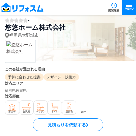
MENU
閲覧履歴
-
悠悠ホーム株式会社
福岡県大野城市
この会社が選ばれる理由
予算に合わせた提案
デザイン・技術力
対応エリア
福岡県
佐賀県
対応部位
家全体
お風呂
キッチン
トイレ
洗面台
ほか
見積もりを依頼する