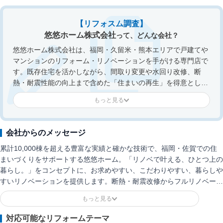
【リフォスム調査】
悠悠ホーム株式会社
って、どんな会社？
悠悠ホーム株式会社は、福岡・久留米・熊本エリアで戸建てや
マンションのリフォーム・リノベーションを手がける専門店で
す。既存住宅を活かしながら、間取り変更や水回り改修、断
熱・耐震性能の向上まで含めた「住まいの再生」を得意として
います。特に、建て替えよりコストを抑えつつ新築に近い性能
を実現する提案や、二世帯住宅・古民家再生など幅広いニーズ
に対応できる点が特長です。打ち合わせでは「寒い・暗い・使
いづらい」といった住まいの不満を整理し、暮らしやすさにつ
会社からのメッセージ
ながる動線設計や収納計画まで具体化。施工後も安心して住み
累計10,000棟を超える豊富な実績と確かな技術で、福岡・佐賀での住
続けられるよう、保証やアフターメンテナンス体制も整えてい
まいづくりをサポートする悠悠ホーム。「リノベで叶える、ひとつ上の
ます。長く住み慣れた家を、今の暮らしに合わせて快適に整え
暮らし。」をコンセプトに、お求めやすい、こだわりやすい、暮らしや
たい方に適したリノベーション会社です。
すいリノベーションを提供します。断熱・耐震改修からフルリノベーシ
ョンまで幅広く対応。CGやVRを用いたイメージしやすいプラン提案
と、コンテスト受賞歴のある確かなデザイン力で、お客様のこだわりを
とことん実現する大満足のリフォームをお約束します。
対応可能なリフォームテーマ