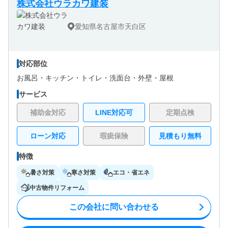
株式会社ウラカワ建装
愛知県名古屋市天白区
対応部位
お風呂・
キッチン・
トイレ・
洗面台・
外壁・
屋根
サービス
補助金対応
LINE対応可
定期点検
ローン対応
瑕疵保険
見積もり無料
特徴
暑さ対策
寒さ対策
エコ・省エネ
中古物件リフォーム
この会社に問い合わせる