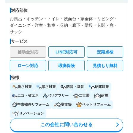
対応部位
お風呂・
キッチン・
トイレ・
洗面台・
家全体・
リビング・
ダイニング・
洋室・
和室・
収納・
廊下・
階段・
玄関・
窓・
サッシ
サービス
補助金対応
LINE対応可
定期点検
ローン対応
瑕疵保険
見積もり無料
特徴
暑さ対策
寒さ対策
防音・遮音
結露対策
エコ・省エネ
バリアフリー
二世帯
耐震
中古物件リフォーム
増改築
ペットリフォーム
リノベーション
この会社に問い合わせる