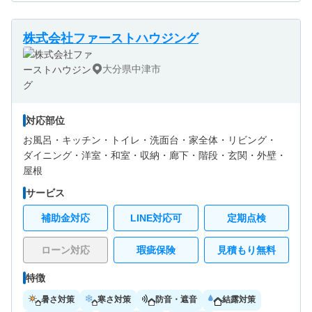
株式会社ファーストハウジング
大分県中津市
対応部位
お風呂・
キッチン・
トイレ・
洗面台・
家全体・
リビング・
ダイニング・
洋室・
和室・
収納・
廊下・
階段・
玄関・
外壁・
屋根
サービス
補助金対応
LINE対応可
定期点検
ローン対応
瑕疵保険
見積もり無料
特徴
暑さ対策
寒さ対策
防音・遮音
結露対策