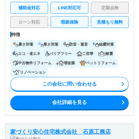
補助金対応
LINE対応可
定期点検
ローン対応
瑕疵保険
見積もり無料
特徴
暑さ対策
寒さ対策
防音・遮音
結露対策
エコ・省エネ
バリアフリー
二世帯
耐震
中古物件リフォーム
増改築
ペットリフォーム
リノベーション
この会社に問い合わせる
会社詳細を見る
家づくり安心住宅株式会社 石原工務店