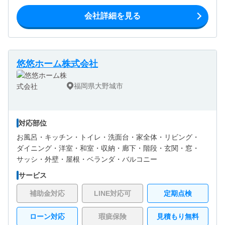
会社詳細を見る
悠悠ホーム株式会社
福岡県大野城市
対応部位
お風呂・
キッチン・
トイレ・
洗面台・
家全体・
リビング・
ダイニング・
洋室・
和室・
収納・
廊下・
階段・
玄関・
窓・
サッシ・
外壁・
屋根・
ベランダ・バルコニー
サービス
補助金対応
LINE対応可
定期点検
ローン対応
瑕疵保険
見積もり無料