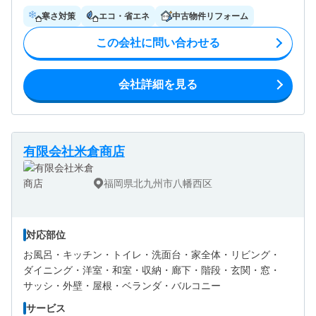
寒さ対策
エコ・省エネ
中古物件リフォーム
この会社に問い合わせる
会社詳細を見る
有限会社米倉商店
福岡県北九州市八幡西区
対応部位
お風呂・
キッチン・
トイレ・
洗面台・
家全体・
リビング・
ダイニング・
洋室・
和室・
収納・
廊下・
階段・
玄関・
窓・
サッシ・
外壁・
屋根・
ベランダ・バルコニー
サービス