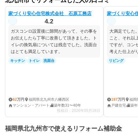
家づくり安心住宅株式会社 石原工務店
家づくり安心
4.2
ガスコンロ設置後に隙間があって、その事を
大満足でした
お伝えしたら丁寧に改善して頂きました。ト
こと、それ以
イレの換気扇については残念でした。洗面台
ですが、コン
はとても満足しています。
考えた仕上が
キッチン
トイレ
洗面台
リビング
福岡県北九州市八幡西区
福岡
62
万円
197
万円
¥
¥
マンション・アパート
築年数31〜40年
戸建住宅
築年
投稿日：2026年05月18日
福岡県北九州市で使えるリフォーム補助金