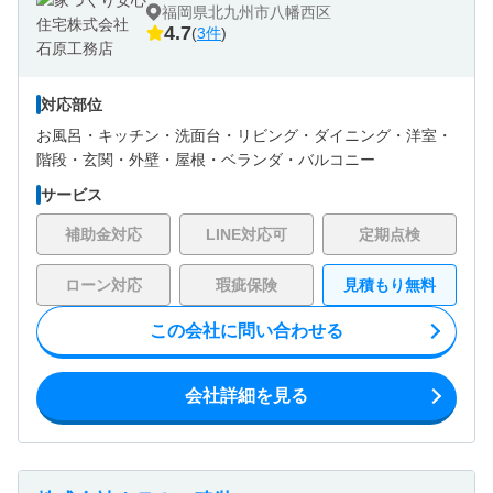
福岡県北九州市八幡西区
4.7
(
3件
)
対応部位
お風呂・
キッチン・
洗面台・
リビング・
ダイニング・
洋室・
階段・
玄関・
外壁・
屋根・
ベランダ・バルコニー
サービス
補助金対応
LINE対応可
定期点検
ローン対応
瑕疵保険
見積もり無料
この会社に問い合わせる
会社詳細を見る