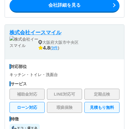
会社詳細を見る
株式会社イースマイル
大阪府大阪市中央区
4.8
(
9件
)
対応部位
キッチン・
トイレ・
洗面台
サービス
補助金対応
LINE対応可
定期点検
ローン対応
瑕疵保険
見積もり無料
特徴
エコ・省エネ