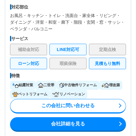
対応部位
お風呂・
キッチン・
トイレ・
洗面台・
家全体・
リビング・
ダイニング・
洋室・
和室・
廊下・
階段・
玄関・
窓・サッシ・
ベランダ・バルコニー
サービス
補助金対応
LINE対応可
定期点検
ローン対応
瑕疵保険
見積もり無料
特徴
結露対策
二世帯
中古物件リフォーム
増改築
ペットリフォーム
リノベーション
この会社に問い合わせる
会社詳細を見る