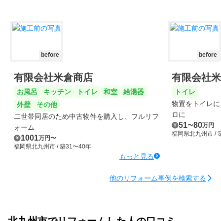
before
before
有限会社米倉商店
有限会社米
お風呂
キッチン
トイレ
和室
給湯器
トイレ
物置をトイレに
外壁
その他
ロに
二世帯同居のため中古物件を購入し、フルリフ
51
80
〜
万円
ォーム
福岡県北九州市
/
1001
万円
〜
福岡県北九州市
/ 築31〜40年
もっと見る
他のリフォーム事例を検索する
北九州市でリフォームした人の口コミ