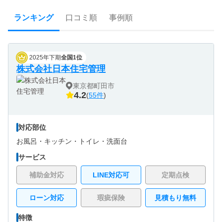
ランキング
口コミ順
事例順
2025年下期
全国1位
株式会社日本住宅管理
東京都町田市
4.2
(
55件
)
対応部位
お風呂・
キッチン・
トイレ・
洗面台
サービス
補助金対応
LINE対応可
定期点検
ローン対応
瑕疵保険
見積もり無料
特徴