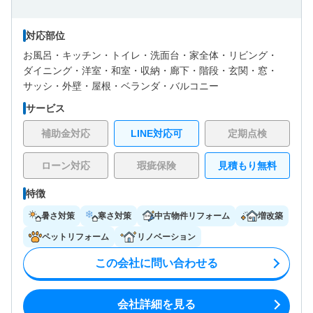
対応部位
お風呂・
キッチン・
トイレ・
洗面台・
家全体・
リビング・
ダイニング・
洋室・
和室・
収納・
廊下・
階段・
玄関・
窓・
サッシ・
外壁・
屋根・
ベランダ・バルコニー
サービス
補助金対応
LINE対応可
定期点検
ローン対応
瑕疵保険
見積もり無料
特徴
暑さ対策
寒さ対策
中古物件リフォーム
増改築
ペットリフォーム
リノベーション
この会社に問い合わせる
会社詳細を見る