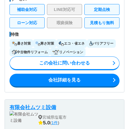
補助金対応
LINE対応可
定期点検
ローン対応
瑕疵保険
見積もり無料
特徴
暑さ対策
寒さ対策
エコ・省エネ
バリアフリー
中古物件リフォーム
リノベーション
この会社に問い合わせる
会社詳細を見る
有限会社ムツミ設備
宮城県塩竈市
5.0
(
1件
)