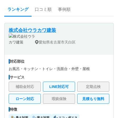
ランキング
口コミ順
事例順
株式会社ウラカワ建装
愛知県名古屋市天白区
対応部位
お風呂・
キッチン・
トイレ・
洗面台・
外壁・
屋根
サービス
補助金対応
LINE対応可
定期点検
ローン対応
瑕疵保険
見積もり無料
特徴
暑さ対策
寒さ対策
エコ・省エネ