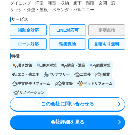
ダイニング・
洋室・
和室・
収納・
廊下・
階段・
玄関・
窓・
サッシ・
外壁・
屋根・
ベランダ・バルコニー
サービス
補助金対応
LINE対応可
定期点検
ローン対応
瑕疵保険
見積もり無料
特徴
暑さ対策
寒さ対策
防音・遮音
結露対策
エコ・省エネ
バリアフリー
二世帯
耐震
中古物件リフォーム
増改築
ペットリフォーム
リノベーション
この会社に問い合わせる
会社詳細を見る