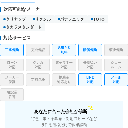
対応可能なメーカー
クリナップ
リクシル
パナソニック
TOTO
タカラスタンダード
対応サービス
見積もり
工事保険
完成保証
賠償保険
瑕疵保険
無料
ローン
クレカ
電子マネー
分割払い
ショー
対応
対応
対応
対応
ルーム
メーカー
補助金
LINE
メール
定期点検
保証
対応あり
対応
対応
建設業
許可
あなたに合った会社か診断
得意工事・予算感・対応スピードなど
条件を選ぶだけで簡単診断