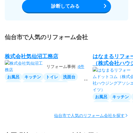
診断してみる
仙台市で人気のリフォーム会社
株式会社気仙沼工務店
はなまるリフォ
（株式会社ハウ
リフォーム事例 :
4件
ツ）
お風呂
キッチン
トイレ
洗面台
家全体
リビング
ダイニング
洋室
和室
収納
廊下
階段
お風呂
キッチン
玄関
窓・サッシ
外壁
屋根
家全体
リビング
ベランダ・バルコニー
洋室
和室
収納
仙台市で人気のリフォーム会社を探す
玄関
窓・サッシ
ベランダ・バルコニ