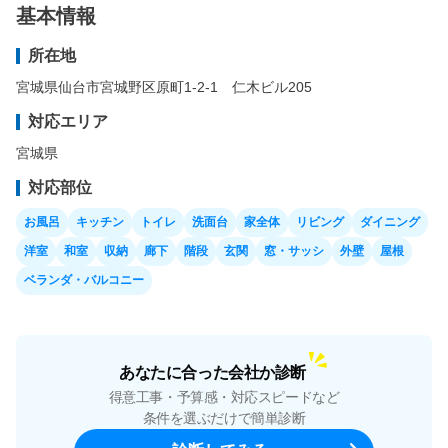
基本情報
所在地
宮城県仙台市宮城野区原町1-2-1 仁木ビル205
対応エリア
宮城県
対応部位
お風呂
キッチン
トイレ
洗面台
家全体
リビング
ダイニング
洋室
和室
収納
廊下
階段
玄関
窓・サッシ
外壁
屋根
ベランダ・バルコニー
あなたに合った会社か診断
得意工事・予算感・対応スピードなど
条件を選ぶだけで簡単診断