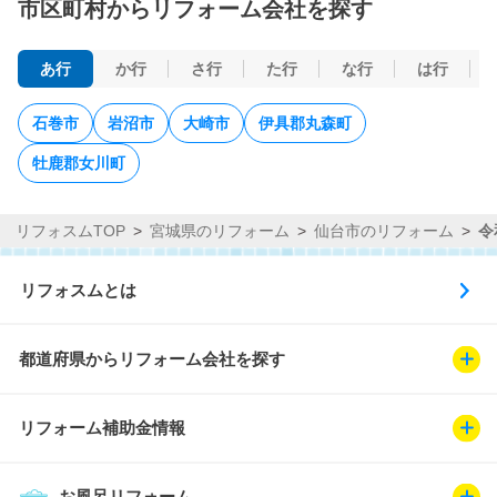
市区町村からリフォーム会社を探す
あ行
か行
さ行
た行
な行
は行
石巻市
岩沼市
大崎市
伊具郡丸森町
牡鹿郡女川町
リフォスムTOP
宮城県のリフォーム
仙台市のリフォーム
令
リフォスムとは
都道府県からリフォーム会社を探す
リフォーム補助金情報
お風呂リフォーム