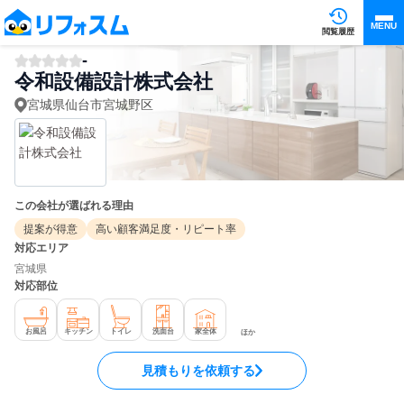
MENU
閲覧履歴
-
令和設備設計株式会社
宮城県仙台市宮城野区
この会社が選ばれる理由
提案が得意
高い顧客満足度・リピート率
対応エリア
宮城県
対応部位
お風呂
キッチン
トイレ
洗面台
家全体
ほか
見積もりを依頼する