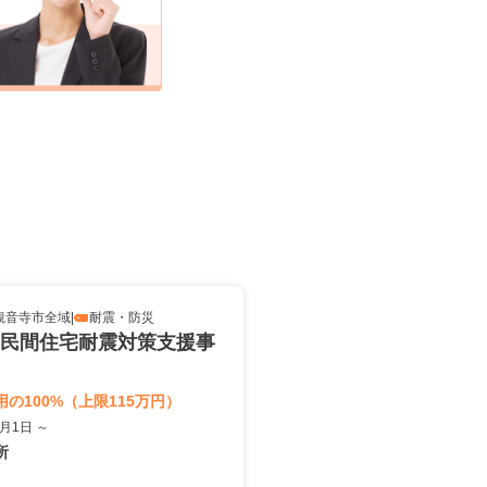
観音寺市全域
|
耐震・防災
民間住宅耐震対策支援事
の100%（上限115万円）
4月1日 ～
所