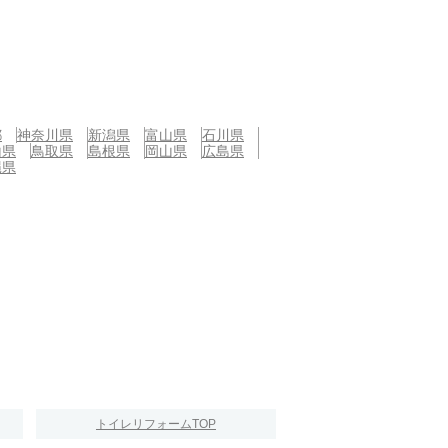
都
神奈川県
新潟県
富山県
石川県
山県
鳥取県
島根県
岡山県
広島県
縄県
トイレリフォームTOP