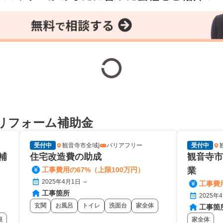
リフォーム補助金
受付中
観音寺市全域
|
バリアフリー
受付中
補
住宅改造費の助成
観音寺市
工事費用の67%（上限100万円）
業
2025年4月1日 ～
工事費用
工事箇所
2025年
玄関
お風呂
トイレ
洗面台
家全体
工事箇
根
家全体