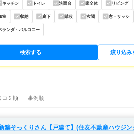
キッチン
トイレ
洗面台
家全体
リビング
和室
収納
廊下
階段
玄関
窓・サッシ
ベランダ・バルコニー
検索する
絞り込み
口コミ順
事例順
新築そっくりさん【戸建て】(住友不動産ハウジン