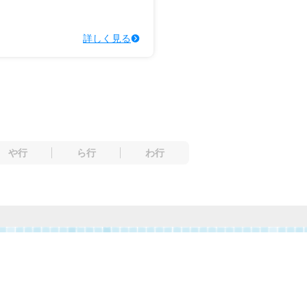
詳しく見る
や行
ら行
わ行