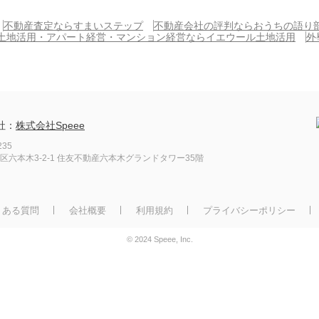
不動産査定ならすまいステップ
不動産会社の評判ならおうちの語り
土地活用・アパート経営・マンション経営ならイエウール土地活用
外
社：
株式会社Speee
235
区六本木3-2-1
住友不動産六本木グランドタワー35階
くある質問
会社概要
利用規約
プライバシーポリシー
© 2024 Speee, Inc.