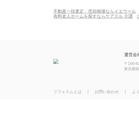
不動産一括査定・売却相場ならイエウール
有料老人ホームを探すならケアスル 介護
運営会
〒106-6
東京都港
リフォスムとは
お問い合わせ
よ