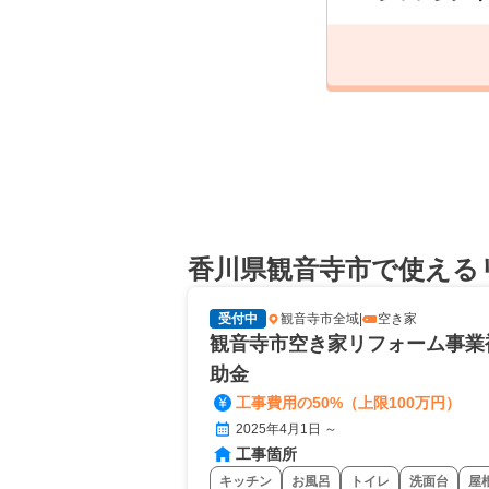
香川県観音寺市で使える
受付中
観音寺市全域
|
空き家
観音寺市空き家リフォーム事業
助金
工事費用の50%（上限100万円）
2025年4月1日 ～
工事箇所
キッチン
お風呂
トイレ
洗面台
屋