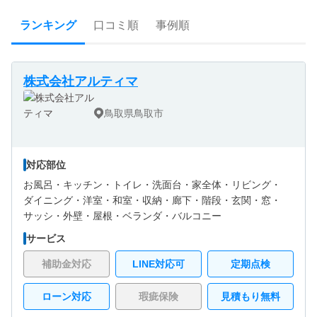
ランキング
口コミ順
事例順
株式会社アルティマ
鳥取県鳥取市
対応部位
お風呂・
キッチン・
トイレ・
洗面台・
家全体・
リビング・
ダイニング・
洋室・
和室・
収納・
廊下・
階段・
玄関・
窓・
サッシ・
外壁・
屋根・
ベランダ・バルコニー
サービス
補助金対応
LINE対応可
定期点検
ローン対応
瑕疵保険
見積もり無料