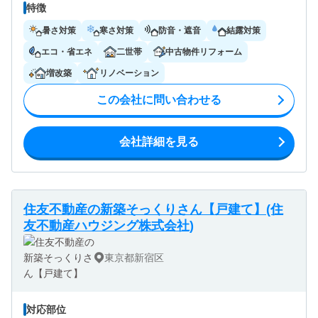
特徴
暑さ対策
寒さ対策
防音・遮音
結露対策
エコ・省エネ
二世帯
中古物件リフォーム
増改築
リノベーション
この会社に問い合わせる
会社詳細を見る
住友不動産の新築そっくりさん【戸建て】(住
友不動産ハウジング株式会社)
東京都新宿区
対応部位