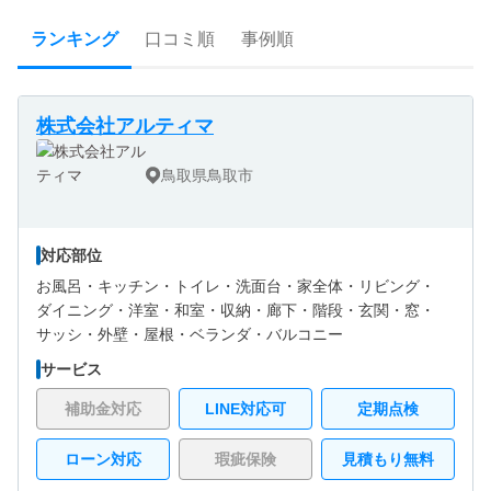
ランキング
口コミ順
事例順
株式会社アルティマ
鳥取県鳥取市
対応部位
お風呂・
キッチン・
トイレ・
洗面台・
家全体・
リビング・
ダイニング・
洋室・
和室・
収納・
廊下・
階段・
玄関・
窓・
サッシ・
外壁・
屋根・
ベランダ・バルコニー
サービス
補助金対応
LINE対応可
定期点検
ローン対応
瑕疵保険
見積もり無料