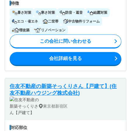
特徴
暑さ対策
寒さ対策
防音・遮音
結露対策
エコ・省エネ
二世帯
中古物件リフォーム
増改築
リノベーション
この会社に問い合わせる
会社詳細を見る
住友不動産の新築そっくりさん【戸建て】(住
友不動産ハウジング株式会社)
東京都新宿区
対応部位