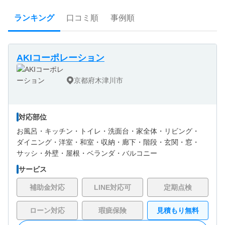
ランキング
口コミ順
事例順
AKIコーポレーション
京都府木津川市
対応部位
お風呂・
キッチン・
トイレ・
洗面台・
家全体・
リビング・
ダイニング・
洋室・
和室・
収納・
廊下・
階段・
玄関・
窓・
サッシ・
外壁・
屋根・
ベランダ・バルコニー
サービス
補助金対応
LINE対応可
定期点検
ローン対応
瑕疵保険
見積もり無料