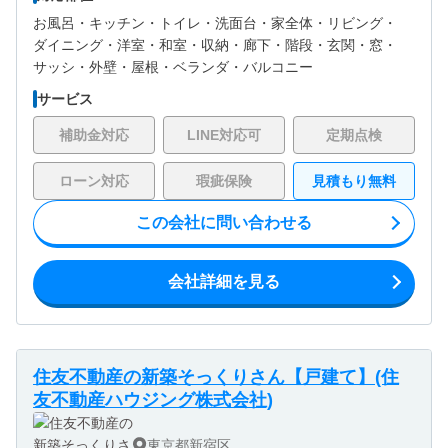
お風呂・
キッチン・
トイレ・
洗面台・
家全体・
リビング・
ダイニング・
洋室・
和室・
収納・
廊下・
階段・
玄関・
窓・
サッシ・
外壁・
屋根・
ベランダ・バルコニー
サービス
補助金対応
LINE対応可
定期点検
ローン対応
瑕疵保険
見積もり無料
この会社に問い合わせる
会社詳細を見る
住友不動産の新築そっくりさん【戸建て】(住
友不動産ハウジング株式会社)
東京都新宿区