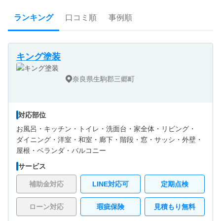
ランキング
口コミ順
事例順
キング塗装
奈良県生駒郡三郷町
対応部位
お風呂・
キッチン・
トイレ・
洗面台・
家全体・
リビング・
ダイニング・
洋室・
和室・
廊下・
階段・
窓・サッシ・
外壁・
屋根・
ベランダ・バルコニー
サービス
補助金対応
LINE対応可
定期点検
ローン対応
瑕疵保険
見積もり無料