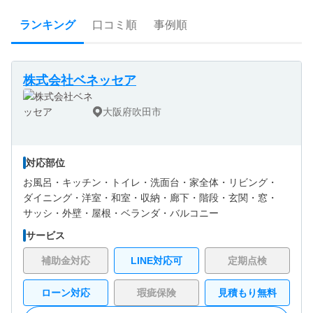
ランキング
口コミ順
事例順
株式会社ベネッセア
大阪府吹田市
対応部位
お風呂・
キッチン・
トイレ・
洗面台・
家全体・
リビング・
ダイニング・
洋室・
和室・
収納・
廊下・
階段・
玄関・
窓・
サッシ・
外壁・
屋根・
ベランダ・バルコニー
サービス
補助金対応
LINE対応可
定期点検
ローン対応
瑕疵保険
見積もり無料