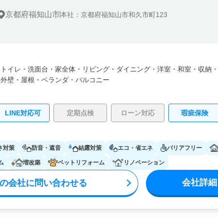
京都府福知山市
本社：京都府福知山市和久市町123
・
トイレ・
洗面台・
家全体・
リビング・
ダイニング・
洋室・
和室・
収納
・
外壁・
屋根・
ベランダ・バルコニー
LINE対応可
定期点検
ローン対応
瑕疵保険
さ対策
防音・遮音
結露対策
エコ・省エネ
バリアフリー
ム
増改築
ペットリフォーム
リノベーション
会社詳細
の会社に問い合わせる