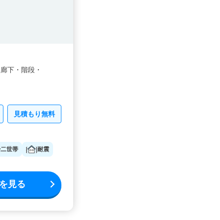
・
廊下・
階段・
見積もり無料
二世帯
耐震
を見る