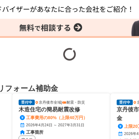
リフォーム補助金
受付中
京丹後市全域
|
耐震・防災
受付中
木造住宅の簡易耐震改修
京丹後市
工事費用の80%（上限40万円）
金
2026年4月24日 ～ 2027年3月31日
上限20
工事箇所
2026年