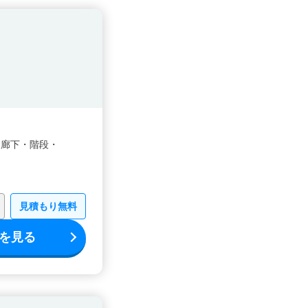
・
廊下・
階段・
見積もり無料
を見る