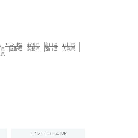
都
神奈川県
新潟県
富山県
石川県
山県
鳥取県
島根県
岡山県
広島県
縄県
トイレリフォームTOP