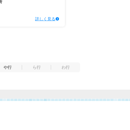
所
詳しく見る
や行
ら行
わ行