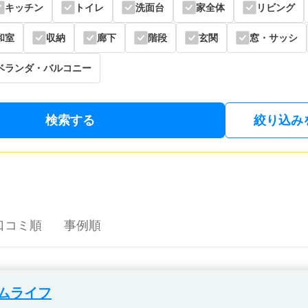
キッチン
トイレ
洗面台
家全体
リビング
和室
収納
廊下
階段
玄関
窓・サッシ
ベランダ・バルコニー
検索する
絞り込み
口コミ順
事例順
ムライフ