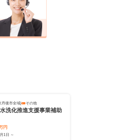
京丹後市全域
|
その他
水洗化推進支援事業補助
万円
4月1日 ～