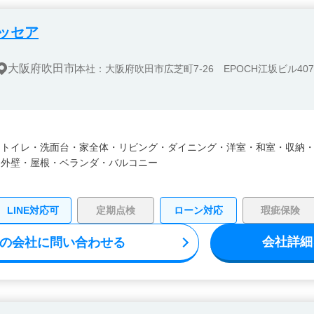
ッセア
大阪府吹田市
本社：大阪府吹田市広芝町7-26 EPOCH江坂ビル407
・
トイレ・
洗面台・
家全体・
リビング・
ダイニング・
洋室・
和室・
収納
・
外壁・
屋根・
ベランダ・バルコニー
LINE対応可
定期点検
ローン対応
瑕疵保険
会社詳細
の会社に問い合わせる