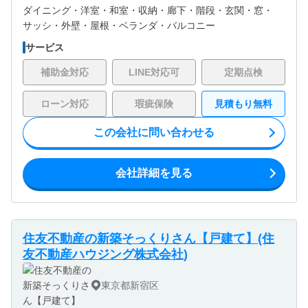
ダイニング・
洋室・
和室・
収納・
廊下・
階段・
玄関・
窓・
サッシ・
外壁・
屋根・
ベランダ・バルコニー
サービス
補助金対応
LINE対応可
定期点検
ローン対応
瑕疵保険
見積もり無料
この会社に問い合わせる
会社詳細を見る
住友不動産の新築そっくりさん【戸建て】(住
友不動産ハウジング株式会社)
東京都新宿区