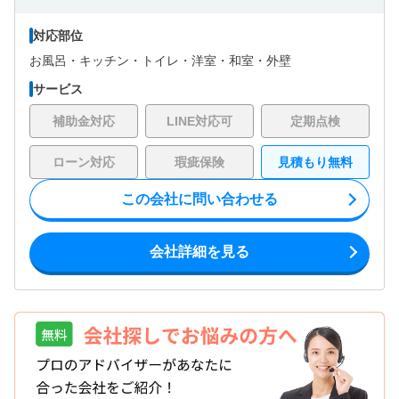
対応部位
お風呂・
キッチン・
トイレ・
洋室・
和室・
外壁
サービス
補助金対応
LINE対応可
定期点検
ローン対応
瑕疵保険
見積もり無料
この会社に問い合わせる
会社詳細を見る