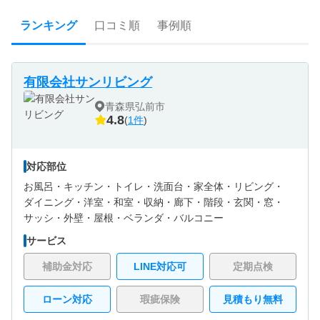
ランキング
口コミ順
事例順
有限会社サンリビング
青森県弘前市
4.8
(
1件
)
対応部位
お風呂・
キッチン・
トイレ・
洗面台・
家全体・
リビング・
ダイニング・
洋室・
和室・
収納・
廊下・
階段・
玄関・
窓・
サッシ・
外壁・
屋根・
ベランダ・バルコニー
サービス
補助金対応
LINE対応可
定期点検
ローン対応
瑕疵保険
見積もり無料