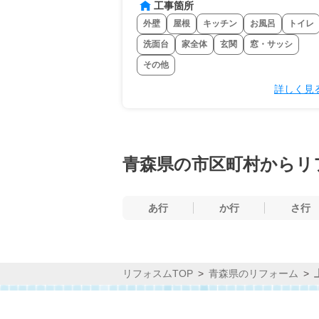
工事箇所
外壁
屋根
キッチン
お風呂
トイレ
洗面台
家全体
玄関
窓・サッシ
その他
詳しく見
青森県の市区町村からリ
あ行
か行
さ行
リフォスムTOP
青森県のリフォーム