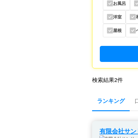
お風呂
洋室
屋根
検索結果
2
件
ランキング
有限会社サン