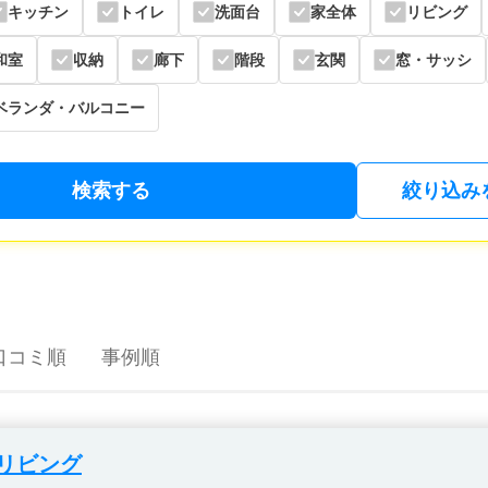
キッチン
トイレ
洗面台
家全体
リビング
和室
収納
廊下
階段
玄関
窓・サッシ
ベランダ・バルコニー
検索する
絞り込み
口コミ順
事例順
リビング