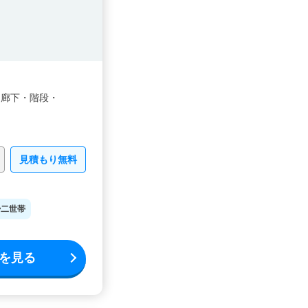
・
廊下・
階段・
見積もり無料
二世帯
を見る