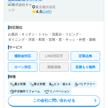
東京都渋谷区
4.5
(
14件
)
対応部位
お風呂・
キッチン・
トイレ・
洗面台・
リビング・
ダイニング・
洋室・
和室・
玄関・
窓・サッシ・
外壁・
屋根
サービス
補助金対応
LINE対応可
定期点検
ローン対応
瑕疵保険
見積もり無料
特徴
暑さ対策
寒さ対策
エコ・省エネ
バリアフリー
中古物件リフォーム
リノベーション
この会社に問い合わせる