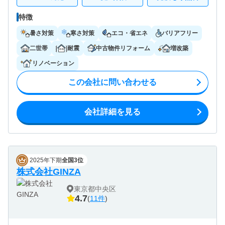
特徴
暑さ対策
寒さ対策
エコ・省エネ
バリアフリー
二世帯
耐震
中古物件リフォーム
増改築
リノベーション
この会社に問い合わせる
会社詳細を見る
2025年下期
全国3位
株式会社GINZA
東京都中央区
4.7
(
11件
)