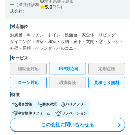
埼玉県鶴ヶ島市
5.0
(
3件
)
対応部位
お風呂・
キッチン・
トイレ・
洗面台・
家全体・
リビング・
ダイニング・
洋室・
和室・
収納・
廊下・
玄関・
窓・サッシ・
外壁・
屋根・
ベランダ・バルコニー
サービス
補助金対応
LINE対応可
定期点検
ローン対応
瑕疵保険
見積もり無料
特徴
暑さ対策
寒さ対策
バリアフリー
中古物件リフォーム
リノベーション
この会社に問い合わせる