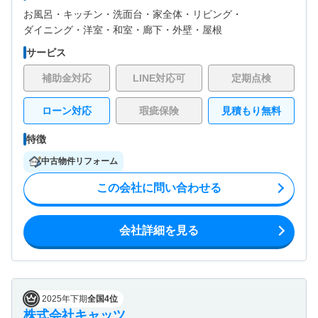
お風呂・
キッチン・
洗面台・
家全体・
リビング・
ダイニング・
洋室・
和室・
廊下・
外壁・
屋根
サービス
補助金対応
LINE対応可
定期点検
ローン対応
瑕疵保険
見積もり無料
特徴
中古物件リフォーム
この会社に問い合わせる
会社詳細を見る
2025年下期
全国4位
株式会社キャッツ