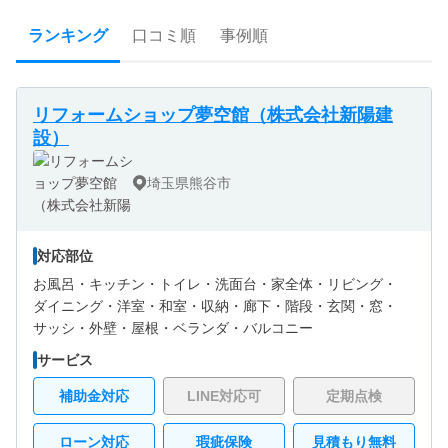
ランキング
口コミ順
事例順
リフォームショップ夢空館（株式会社新陽建
設）
埼玉県熊谷市
対応部位
お風呂・
キッチン・
トイレ・
洗面台・
家全体・
リビング・
ダイニング・
洋室・
和室・
収納・
廊下・
階段・
玄関・
窓・
サッシ・
外壁・
屋根・
ベランダ・バルコニー
サービス
補助金対応
LINE対応可
定期点検
ローン対応
瑕疵保険
見積もり無料