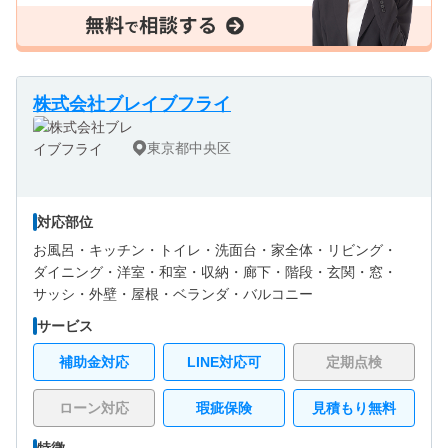
株式会社ブレイブフライ
東京都中央区
対応部位
お風呂・
キッチン・
トイレ・
洗面台・
家全体・
リビング・
ダイニング・
洋室・
和室・
収納・
廊下・
階段・
玄関・
窓・
サッシ・
外壁・
屋根・
ベランダ・バルコニー
サービス
補助金対応
LINE対応可
定期点検
ローン対応
瑕疵保険
見積もり無料
特徴