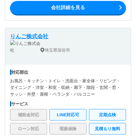
会社詳細を見る
りんご株式会社
埼玉県深谷市
対応部位
お風呂・
キッチン・
トイレ・
洗面台・
家全体・
リビング・
ダイニング・
洋室・
和室・
収納・
廊下・
階段・
玄関・
窓・
サッシ・
外壁・
屋根・
ベランダ・バルコニー
サービス
補助金対応
LINE対応可
定期点検
ローン対応
瑕疵保険
見積もり無料