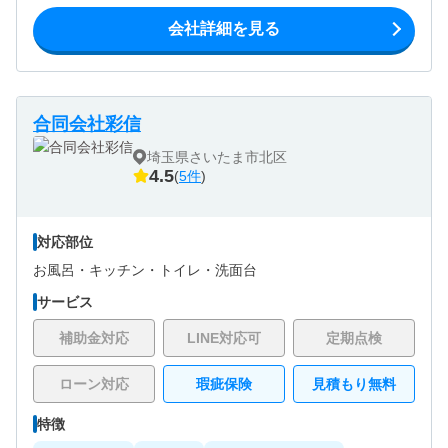
会社詳細を見る
合同会社彩信
埼玉県さいたま市北区
4.5
(
5件
)
対応部位
お風呂・
キッチン・
トイレ・
洗面台
サービス
補助金対応
LINE対応可
定期点検
ローン対応
瑕疵保険
見積もり無料
特徴