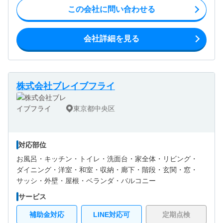
この会社に問い合わせる
会社詳細を見る
株式会社ブレイブフライ
東京都中央区
対応部位
お風呂・
キッチン・
トイレ・
洗面台・
家全体・
リビング・
ダイニング・
洋室・
和室・
収納・
廊下・
階段・
玄関・
窓・
サッシ・
外壁・
屋根・
ベランダ・バルコニー
サービス
補助金対応
LINE対応可
定期点検