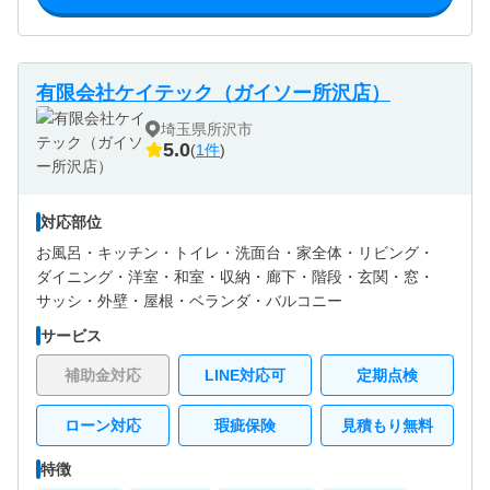
有限会社ケイテック（ガイソー所沢店）
埼玉県所沢市
5.0
(
1件
)
対応部位
お風呂・
キッチン・
トイレ・
洗面台・
家全体・
リビング・
ダイニング・
洋室・
和室・
収納・
廊下・
階段・
玄関・
窓・
サッシ・
外壁・
屋根・
ベランダ・バルコニー
サービス
補助金対応
LINE対応可
定期点検
ローン対応
瑕疵保険
見積もり無料
特徴