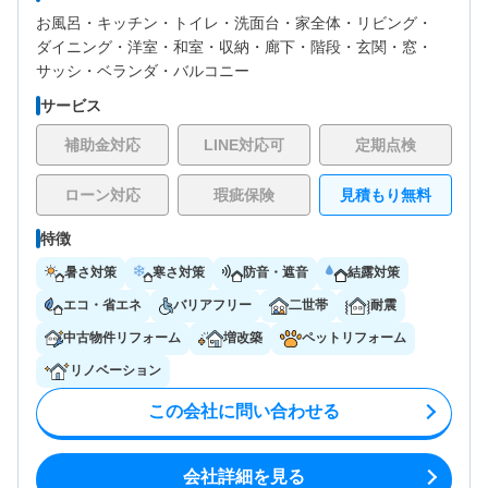
お風呂・
キッチン・
トイレ・
洗面台・
家全体・
リビング・
ダイニング・
洋室・
和室・
収納・
廊下・
階段・
玄関・
窓・
サッシ・
ベランダ・バルコニー
サービス
補助金対応
LINE対応可
定期点検
ローン対応
瑕疵保険
見積もり無料
特徴
暑さ対策
寒さ対策
防音・遮音
結露対策
エコ・省エネ
バリアフリー
二世帯
耐震
中古物件リフォーム
増改築
ペットリフォーム
リノベーション
この会社に問い合わせる
会社詳細を見る