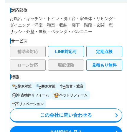
対応部位
お風呂・
キッチン・
トイレ・
洗面台・
家全体・
リビング・
ダイニング・
洋室・
和室・
収納・
廊下・
階段・
玄関・
窓・
サッシ・
外壁・
屋根・
ベランダ・バルコニー
サービス
補助金対応
LINE対応可
定期点検
ローン対応
瑕疵保険
見積もり無料
特徴
暑さ対策
寒さ対策
防音・遮音
中古物件リフォーム
ペットリフォーム
リノベーション
この会社に問い合わせる