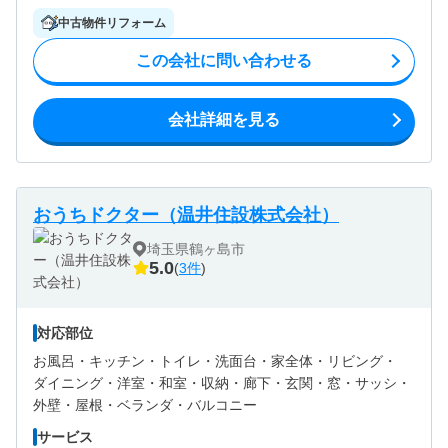
中古物件リフォーム
この会社に問い合わせる
会社詳細を見る
おうちドクター（温井住設株式会社）
埼玉県鶴ヶ島市
5.0
(
3件
)
対応部位
お風呂・
キッチン・
トイレ・
洗面台・
家全体・
リビング・
ダイニング・
洋室・
和室・
収納・
廊下・
玄関・
窓・サッシ・
外壁・
屋根・
ベランダ・バルコニー
サービス