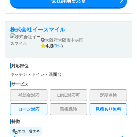
会社詳細を見る
株式会社イースマイル
大阪府大阪市中央区
4.8
(
9件
)
対応部位
キッチン・
トイレ・
洗面台
サービス
補助金対応
LINE対応可
定期点検
ローン対応
瑕疵保険
見積もり無料
特徴
エコ・省エネ