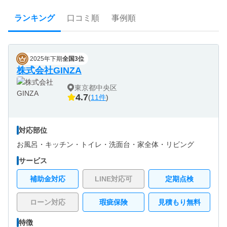
ランキング
口コミ順
事例順
2025年下期
全国3位
株式会社GINZA
東京都中央区
4.7
(
11件
)
対応部位
お風呂・
キッチン・
トイレ・
洗面台・
家全体・
リビング
サービス
補助金対応
LINE対応可
定期点検
ローン対応
瑕疵保険
見積もり無料
特徴