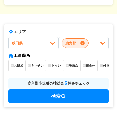
エリア
秋田県
鹿角郡小坂町
工事箇所
お風呂
キッチン
トイレ
洗面台
家全体
外壁
6
鹿角郡小坂町
の
補助金
件をチェック
検索