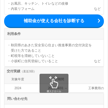
お風呂、キッチン、トイレなどの改修
内装リフォーム
など
補助金が使える会社を診断する
利用条件
秋田県のあきた安全安心住まい推進事業の交付決定を
受けた方であること
町税等を滞納していないこと
小坂町に住民登録していること
など
交付実績
（直近3回）
対象年度
受付期間
上
2024
2024/04/01 ～
工事費用の20
横スクロール
問い合わせ先