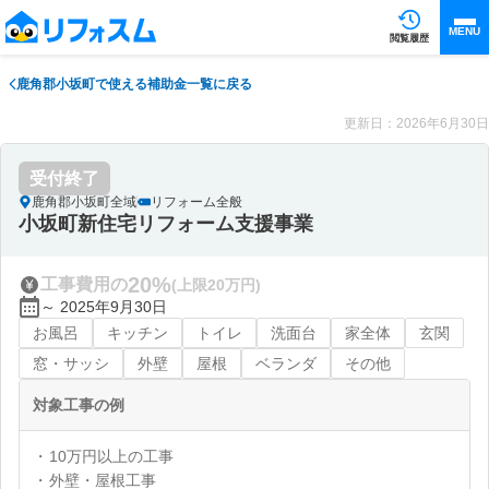
MENU
閲覧履歴
鹿角郡小坂町で使える補助金一覧に戻る
更新日：2026年6月30日
受付終了
鹿角郡小坂町全域
リフォーム全般
小坂町新住宅リフォーム支援事業
20%
工事費用の
(上限20万円)
～ 2025年9月30日
お風呂
キッチン
トイレ
洗面台
家全体
玄関
窓・サッシ
外壁
屋根
ベランダ
その他
対象工事の例
10万円以上の工事
外壁・屋根工事