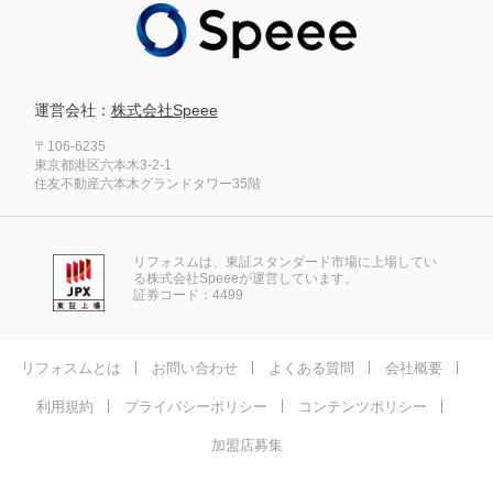
運営会社：
株式会社Speee
〒106-6235
東京都港区六本木3-2-1
住友不動産六本木グランドタワー35階
リフォスムは、東証スタンダード市場に上場してい
る株式会社Speeeが運営しています。
証券コード：4499
リフォスムとは
お問い合わせ
よくある質問
会社概要
利用規約
プライバシーポリシー
コンテンツポリシー
加盟店募集