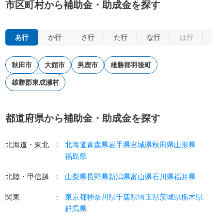
市区町村から補助金・助成金を探す
あ行
か行
さ行
た行
な行
は行
秋田市
大館市
男鹿市
雄勝郡羽後町
雄勝郡東成瀬村
都道府県から補助金・助成金を探す
北海道・東北
：
北海道
青森県
岩手県
宮城県
秋田県
山形県
福島県
北陸・甲信越
：
山梨県
長野県
新潟県
富山県
石川県
福井県
関東
：
東京都
神奈川県
千葉県
埼玉県
茨城県
栃木県
群馬県