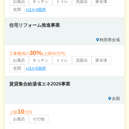
お風呂
キッチン
トイレ
洗面台
家全体
玄関
+ほか4箇所
住宅リフォーム推進事業
秋田県全域
30%
工事費用の
(上限90万円)
お風呂
キッチン
トイレ
洗面台
家全体
玄関
+ほか5箇所
賃貸集合給湯省エネ2026事業
全国
10
上限
万円
お風呂
その他