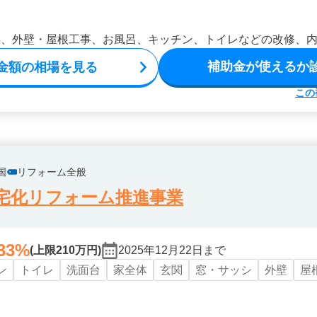
事、外壁・屋根工事、お風呂、キッチン、トイレなどの改修、
補助金が使えるか
金額の相場を見る
この
国
リフォーム全般
宅化リフォーム推進事業
33%
(上限210万円)
2025年12月22日まで
ン
トイレ
洗面台
家全体
玄関
窓・サッシ
外壁
屋