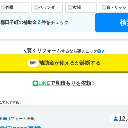
外構
ベランダ
玄関
窓・サッシ
検
2
戸郡田子町
の
補助金
件をチェック
賢くリフォーム
するなら
要チェック
補助金が使えるか診断する
無料
LINE
で見積もりを依頼
ムでおすすめ！
12,
国
リフォーム全般