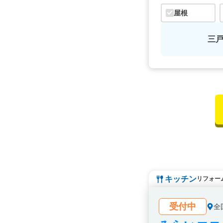
屋根
三
キッチン
リフォー
受付中
全