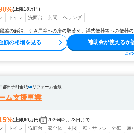
90%
(上限18万円)
ン
トイレ
洗面台
玄関
ベランダ
段差の解消、引き戸等への扉の取替え、洋式便器等への便器の
補助金が使えるか
金額の相場を見る
この
戸郡田子町全域
リフォーム全般
ーム支援事業
15%
(上限60万円)
2026年2月28日まで
ン
トイレ
洗面台
家全体
玄関
窓・サッシ
外壁
屋