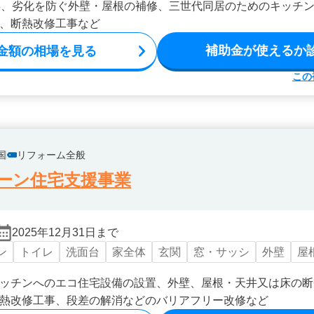
事、劣化を防ぐ外壁・屋根の補修、三世代同居のためのキッチ
、断熱改修工事など
補助金が使えるか
金額の相場を見る
この
国
リフォーム全般
ーン住宅支援事業
2025年12月31日まで
ン
トイレ
洗面台
家全体
玄関
窓・サッシ
外壁
屋
ッチンへのエコ住宅設備の設置、外壁、屋根・天井又は床の断
熱改修工事、段差の解消などのバリアフリー改修など