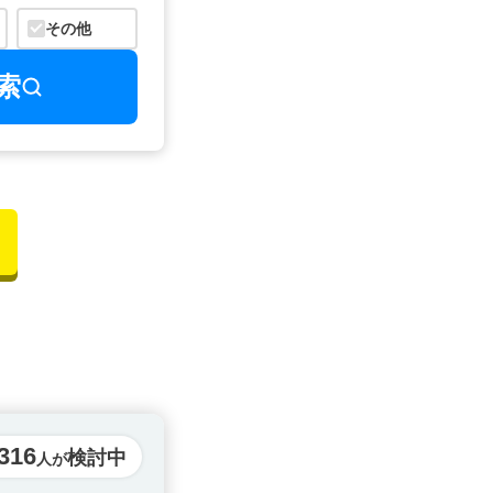
その他
索
316
検討中
人が