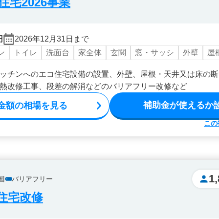
宅2026事業
円
2026年12月31日まで
ン
トイレ
洗面台
家全体
玄関
窓・サッシ
外壁
屋
ッチンへのエコ住宅設備の設置、外壁、屋根・天井又は床の断
熱改修工事、段差の解消などのバリアフリー改修など
補助金が使えるか
金額の相場を見る
この
1
国
バリアフリー
住宅改修