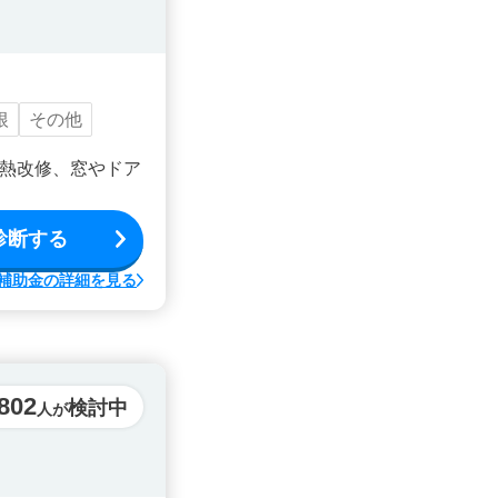
根
その他
熱改修、窓やドア
診断する
補助金の詳細を見る
,802
検討中
人が