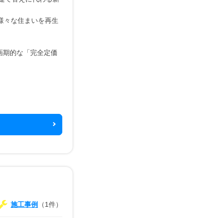
様々な住まいを再生
画期的な「完全定価
施工事例
（1件）