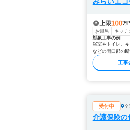
みらいエコ住
100
上限
万
お風呂
キッチ
対象工事の例
浴室やトイレ、キ
などの開口部の断
工事
受付中
全
介護保険の