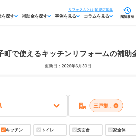
リフォスムとは
|
加盟店募集
社を探す
補助金を探す
事例を見る
コラムを見る
閲覧履歴
子町で使える
キッチンリフォームの補助
更新日：2026年6月30日
県
三戸郡田子町
キッチン
トイレ
洗面台
家全体