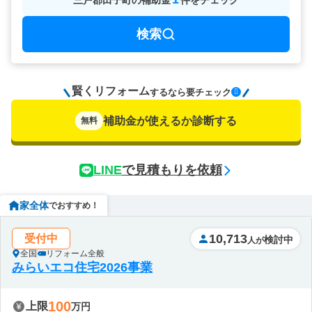
三戸郡田子町
の
補助金
件をチェック
検索
賢くリフォーム
要チェック
するなら
補助金が使えるか診断する
無料
LINE
で見積もりを依頼
家全体
でおすすめ！
10,713
受付中
検討中
人が
全国
リフォーム全般
みらいエコ住宅2026事業
100
上限
万円