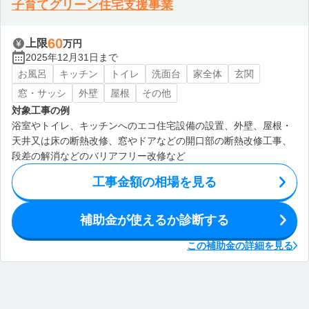
子育てグリーン住宅支援事業
60
上限
万円
2025年12月31日まで
お風呂
キッチン
トイレ
洗面台
家全体
玄関
窓・サッシ
外壁
屋根
その他
対象工事の例
浴室やトイレ、キッチンへのエコ住宅設備の設置、外壁、屋根・
天井又は床の断熱改修、窓やドアなどの開口部の断熱改修工事、
段差の解消などのバリアフリー改修など
工事金額の相場を見る
補助金が使えるか診断する
この補助金の詳細を見る