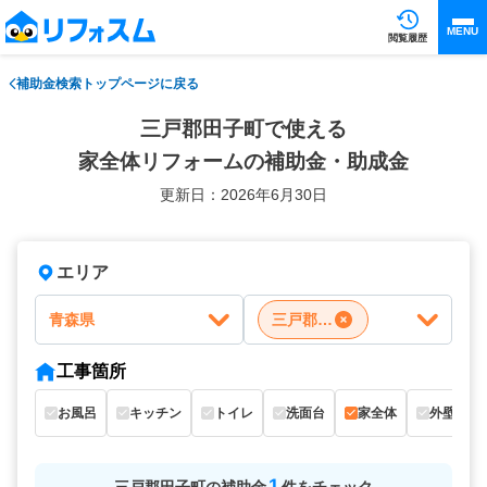
MENU
閲覧履歴
補助金検索トップページに戻る
三戸郡田子町で使える
家全体リフォームの補助金・助成金
更新日：2026年6月30日
エリア
青森県
三戸郡田子町
工事箇所
お風呂
キッチン
トイレ
洗面台
家全体
外壁
1