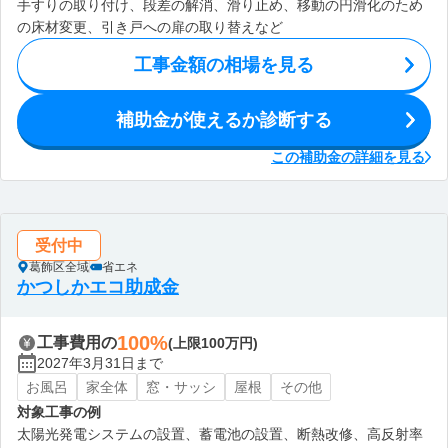
手すりの取り付け、段差の解消、滑り止め、移動の円滑化のため
の床材変更、引き戸への扉の取り替えなど
工事金額の相場を見る
補助金が使えるか診断する
この補助金の詳細を見る
受付中
葛飾区全域
省エネ
かつしかエコ助成金
100%
工事費用の
(上限100万円)
2027年3月31日まで
お風呂
家全体
窓・サッシ
屋根
その他
対象工事の例
太陽光発電システムの設置、蓄電池の設置、断熱改修、高反射率