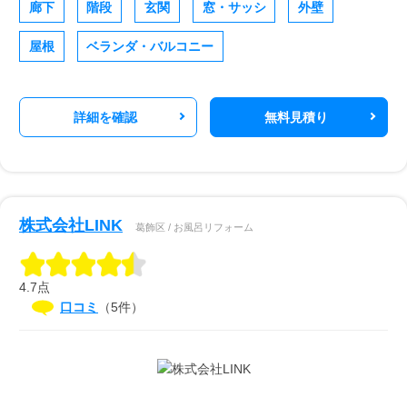
廊下
階段
玄関
窓・サッシ
外壁
屋根
ベランダ・バルコニー
詳細を確認
無料見積り
株式会社LINK
葛飾区 / お風呂リフォーム
4.7点
口コミ
（5件）