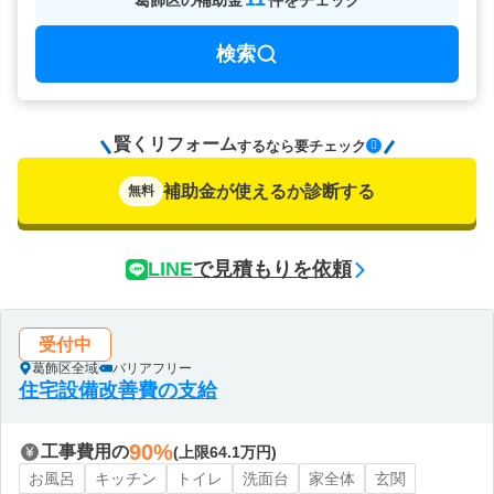
葛飾区
の
補助金
件をチェック
検索
賢くリフォーム
要チェック
するなら
補助金が使えるか診断する
無料
LINE
で見積もりを依頼
受付中
葛飾区全域
バリアフリー
住宅設備改善費の支給
90%
工事費用の
(上限64.1万円)
お風呂
キッチン
トイレ
洗面台
家全体
玄関