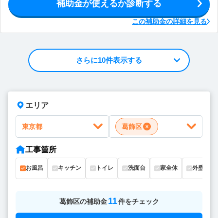
補助金が使えるか診断する
この補助金の詳細を見る
さらに10件表示する
エリア
東京都
葛飾区
工事箇所
お風呂
キッチン
トイレ
洗面台
家全体
外壁
11
葛飾区
の
補助金
件をチェック