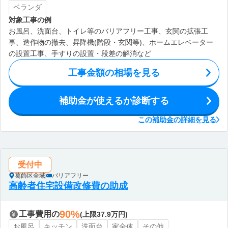
ベランダ
対象工事の例
お風呂、洗面台、トイレ等のバリアフリー工事、玄関の拡張工
事、造作物の撤去、昇降機(階段・玄関等)、ホームエレベーター
の設置工事、手すりの設置・段差の解消など
工事金額の相場を見る
補助金が使えるか診断する
この補助金の詳細を見る
受付中
葛飾区全域
バリアフリー
高齢者住宅設備改修費の助成
90%
工事費用の
(上限37.9万円)
お風呂
キッチン
洗面台
家全体
その他