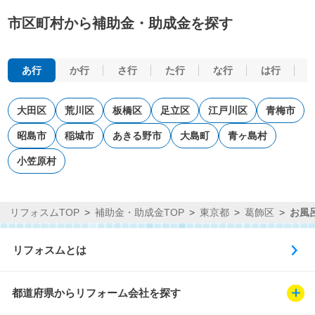
市区町村から補助金・助成金を探す
あ行
か行
さ行
た行
な行
は行
大田区
荒川区
板橋区
足立区
江戸川区
青梅市
昭島市
稲城市
あきる野市
大島町
青ヶ島村
小笠原村
リフォスムTOP
補助金・助成金TOP
東京都
葛飾区
お風
リフォスムとは
都道府県からリフォーム会社を探す