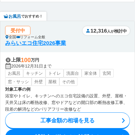
お風呂
でおすすめ！
12,316
受付中
検討中
人が
全国
リフォーム全般
みらいエコ住宅2026事業
100
上限
万円
2026年12月31日まで
お風呂
キッチン
トイレ
洗面台
家全体
玄関
窓・サッシ
外壁
屋根
その他
対象工事の例
浴室やトイレ、キッチンへのエコ住宅設備の設置、外壁、屋根・
天井又は床の断熱改修、窓やドアなどの開口部の断熱改修工事、
段差の解消などのバリアフリー改修など
工事金額の相場を見る