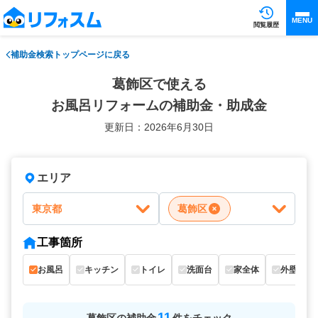
MENU
閲覧履歴
補助金検索トップページに戻る
葛飾区で使える
お風呂リフォームの補助金・助成金
更新日：2026年6月30日
エリア
東京都
葛飾区
工事箇所
お風呂
キッチン
トイレ
洗面台
家全体
外壁
11