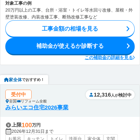
対象工事の例
20万円以上の工事、台所・浴室・トイレ等水回り改修、屋根・外
壁塗装改修、内装改修工事、断熱改修工事など
工事金額の相場を見る
補助金が使えるか診断する
この補助金の詳細を見る
家全体
でおすすめ！
12,316
受付中
検討中
人が
全国
リフォーム全般
みらいエコ住宅2026事業
100
上限
万円
2026年12月31日まで
お風呂
キッチン
トイレ
洗面台
家全体
玄関