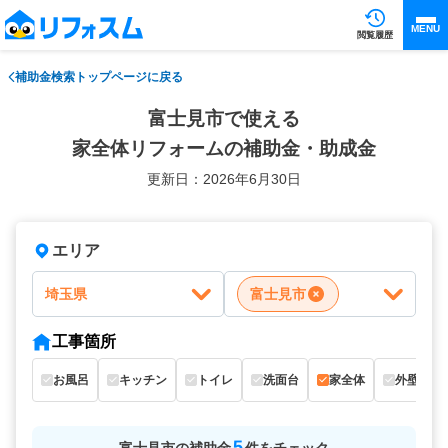
MENU
閲覧履歴
補助金検索トップページに戻る
富士見市で使える
家全体リフォームの補助金・助成金
更新日：2026年6月30日
エリア
埼玉県
富士見市
工事箇所
お風呂
キッチン
トイレ
洗面台
家全体
外壁
5