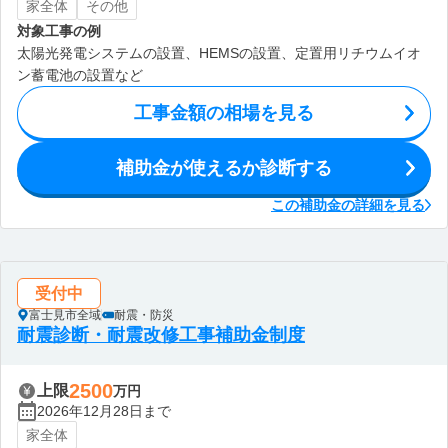
家全体
その他
対象工事の例
太陽光発電システムの設置、HEMSの設置、定置用リチウムイオ
ン蓄電池の設置など
工事金額の相場を見る
補助金が使えるか診断する
この補助金の詳細を見る
受付中
富士見市全域
耐震・防災
耐震診断・耐震改修工事補助金制度
2500
上限
万円
2026年12月28日まで
家全体