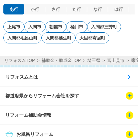
あ行
か行
さ行
た行
な行
は行
上尾市
入間市
朝霞市
桶川市
入間郡三芳町
入間郡毛呂山町
入間郡越生町
大里郡寄居町
リフォスムTOP
補助金・助成金TOP
埼玉県
富士見市
家
リフォスムとは
都道府県からリフォーム会社を探す
リフォーム補助金情報
お風呂リフォーム