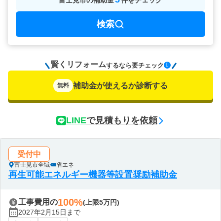
富士見市
の
補助金
件をチェック
検索
賢くリフォーム
要チェック
するなら
補助金が使えるか診断する
無料
LINE
で見積もりを依頼
受付中
富士見市全域
省エネ
再生可能エネルギー機器等設置奨励補助金
100%
工事費用の
(上限5万円)
2027年2月15日まで