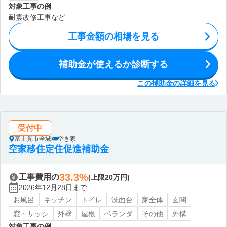
対象工事の例
耐震改修工事など
工事金額の相場を見る
補助金が使えるか診断する
この補助金の詳細を見る
受付中
富士見市全域
空き家
空家移住定住促進補助金
33.3%
工事費用の
(上限20万円)
2026年12月28日まで
お風呂
キッチン
トイレ
洗面台
家全体
玄関
窓・サッシ
外壁
屋根
ベランダ
その他
外構
対象工事の例