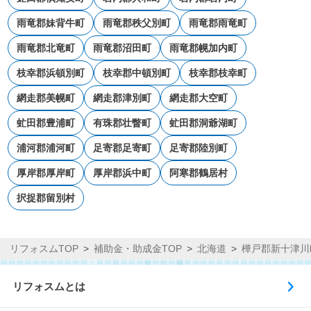
雨竜郡妹背牛町
雨竜郡秩父別町
雨竜郡雨竜町
雨竜郡北竜町
雨竜郡沼田町
雨竜郡幌加内町
枝幸郡浜頓別町
枝幸郡中頓別町
枝幸郡枝幸町
網走郡美幌町
網走郡津別町
網走郡大空町
虻田郡豊浦町
有珠郡壮瞥町
虻田郡洞爺湖町
浦河郡浦河町
足寄郡足寄町
足寄郡陸別町
厚岸郡厚岸町
厚岸郡浜中町
阿寒郡鶴居村
択捉郡留別村
リフォスムTOP
補助金・助成金TOP
北海道
樺戸郡新十津川
リフォスムとは