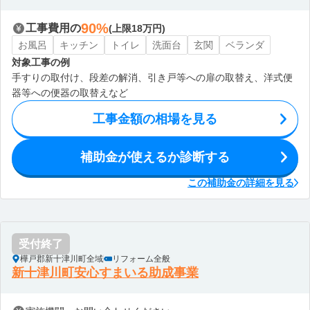
90%
工事費用の
(上限18万円)
お風呂
キッチン
トイレ
洗面台
玄関
ベランダ
対象工事の例
手すりの取付け、段差の解消、引き戸等への扉の取替え、洋式便
器等への便器の取替えなど
工事金額の相場を見る
補助金が使えるか診断する
この補助金の詳細を見る
受付終了
樺戸郡新十津川町全域
リフォーム全般
新十津川町安心すまいる助成事業