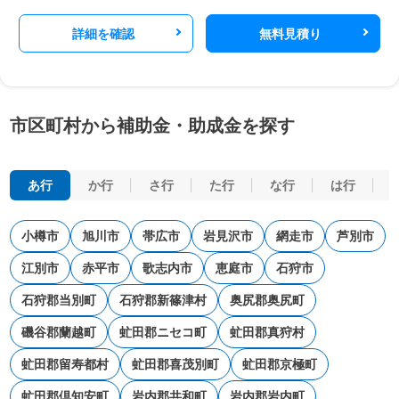
詳細を確認
無料見積り
市区町村から補助金・助成金を探す
あ行
か行
さ行
た行
な行
は行
小樽市
旭川市
帯広市
岩見沢市
網走市
芦別市
江別市
赤平市
歌志内市
恵庭市
石狩市
石狩郡当別町
石狩郡新篠津村
奥尻郡奥尻町
磯谷郡蘭越町
虻田郡ニセコ町
虻田郡真狩村
虻田郡留寿都村
虻田郡喜茂別町
虻田郡京極町
虻田郡倶知安町
岩内郡共和町
岩内郡岩内町