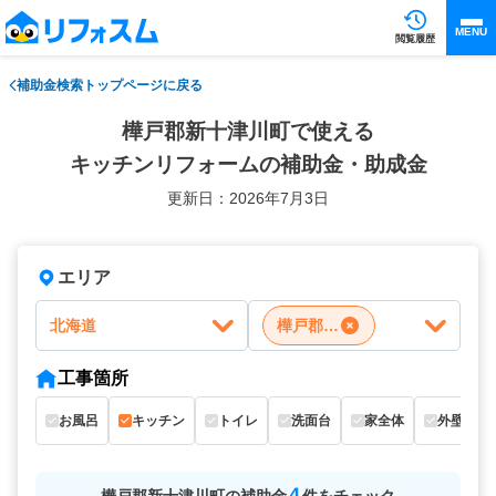
MENU
閲覧履歴
補助金検索トップページに戻る
樺戸郡新十津川町で使える
キッチンリフォームの補助金・助成金
更新日：2026年7月3日
エリア
北海道
樺戸郡新十津川町
工事箇所
お風呂
キッチン
トイレ
洗面台
家全体
外壁
4