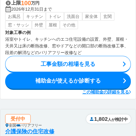
100
上限
万円
2026年12月31日まで
お風呂
キッチン
トイレ
洗面台
家全体
玄関
窓・サッシ
外壁
屋根
その他
対象工事の例
浴室やトイレ、キッチンへのエコ住宅設備の設置、外壁、屋根・
天井又は床の断熱改修、窓やドアなどの開口部の断熱改修工事、
段差の解消などのバリアフリー改修など
工事金額の相場を見る
補助金が使えるか診断する
この補助金の詳細を見る
1,802
受付中
検討中
人が
全国
バリアフリー
介護保険の住宅改修